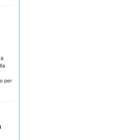
tà
lla
ro per
a