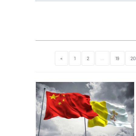
«
1
2
...
19
20