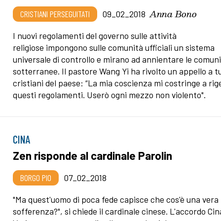
Anna Bono
CRISTIANI PERSEGUITATI
09_02_2018
I nuovi regolamenti del governo sulle attività
religiose impongono sulle comunità ufficiali un sistema
universale di controllo e mirano ad annientare le comun
sotterranee. Il pastore Wang Yi ha rivolto un appello a tu
cristiani del paese: “La mia coscienza mi costringe a rig
questi regolamenti. Userò ogni mezzo non violento".
CINA
Zen risponde al cardinale Parolin
BORGO PIO
07_02_2018
"Ma quest'uomo di poca fede capisce che cos'è una vera
sofferenza?", si chiede il cardinale cinese. L'accordo Cin