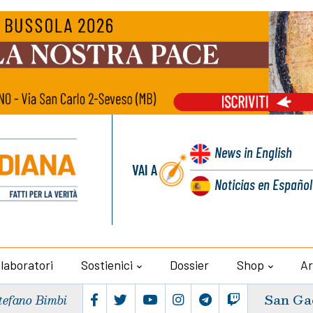
News
in English
VAI A
Noticias
en Español
llaboratori
Sostienici
Dossier
Shop
Ar
San Ga
tefano Bimbi