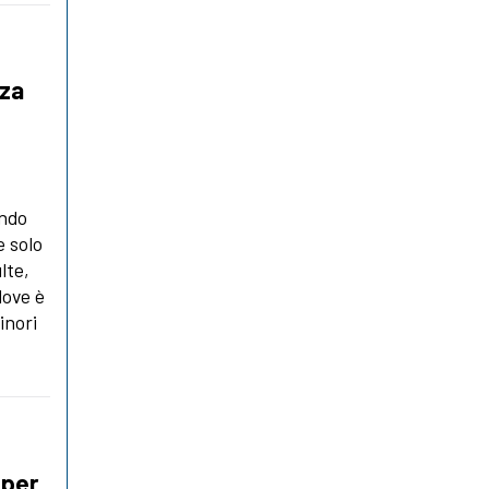
nza
ondo
e solo
lte,
dove è
inori
 per