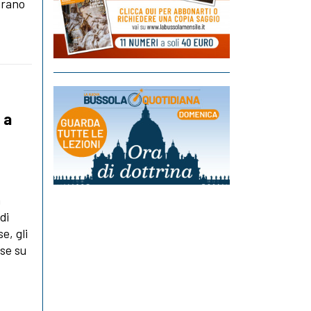
erano
 a
a
di
e, gli
use su