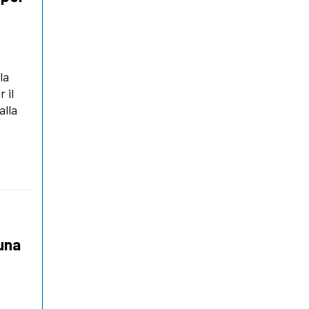
la
 il
alla
o
 una