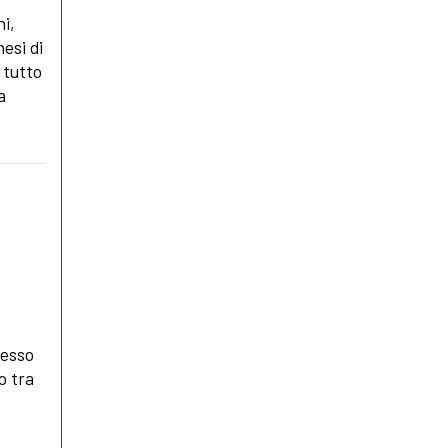
ni,
nesi di
 tutto
a
resso
o tra