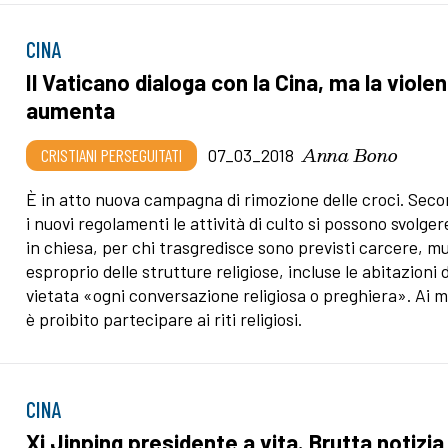
CINA
Il Vaticano dialoga con la Cina, ma la viole
aumenta
Anna Bono
CRISTIANI PERSEGUITATI
07_03_2018
È in atto nuova campagna di rimozione delle croci. Sec
i nuovi regolamenti le attività di culto si possono svolger
in chiesa, per chi trasgredisce sono previsti carcere, mu
esproprio delle strutture religiose, incluse le abitazioni 
vietata «ogni conversazione religiosa o preghiera». Ai m
è proibito partecipare ai riti religiosi.
CINA
Xi Jinping presidente a vita. Brutta notizia