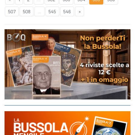
507
508
...
545
546
»