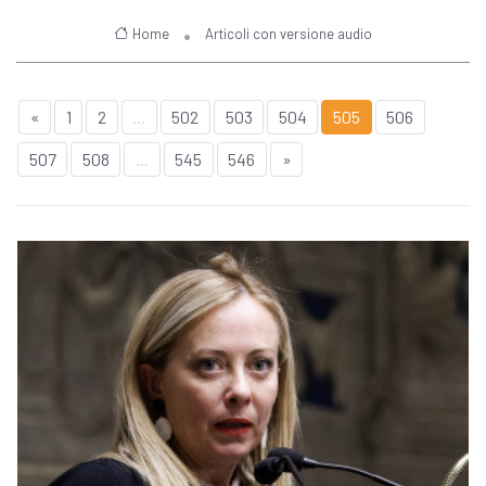
Home
Articoli con versione audio
«
1
2
...
502
503
504
505
506
507
508
...
545
546
»