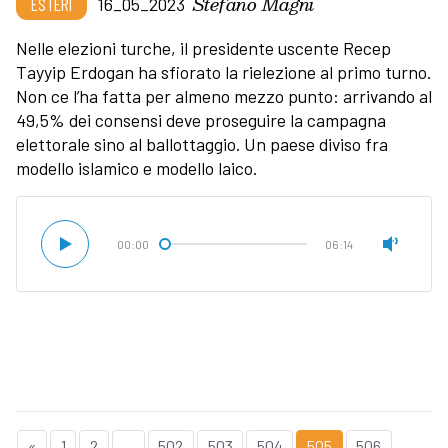
Stefano Magni
ESTERI
16_05_2023
Nelle elezioni turche, il presidente uscente Recep
Tayyip Erdogan ha sfiorato la rielezione al primo turno.
Non ce l’ha fatta per almeno mezzo punto: arrivando al
49,5% dei consensi deve proseguire la campagna
elettorale sino al ballottaggio. Un paese diviso fra
modello islamico e modello laico.
00:00
06:14
«
1
2
...
502
503
504
505
506