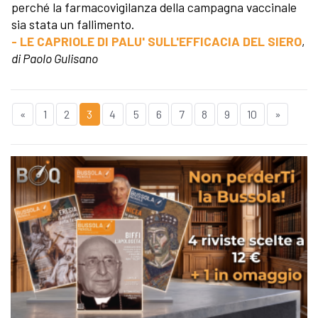
perché la farmacovigilanza della campagna vaccinale
sia stata un fallimento.
- LE CAPRIOLE DI PALU' SULL'EFFICACIA DEL SIERO
,
di Paolo Gulisano
«
1
2
3
4
5
6
7
8
9
10
»