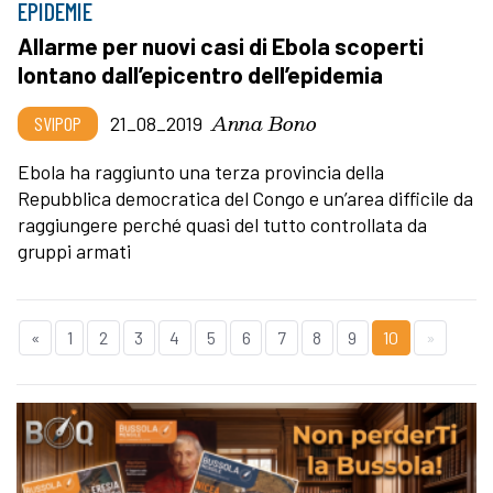
EPIDEMIE
Allarme per nuovi casi di Ebola scoperti
lontano dall’epicentro dell’epidemia
Anna Bono
SVIPOP
21_08_2019
Ebola ha raggiunto una terza provincia della
Repubblica democratica del Congo e un’area difficile da
raggiungere perché quasi del tutto controllata da
gruppi armati
«
1
2
3
4
5
6
7
8
9
10
»