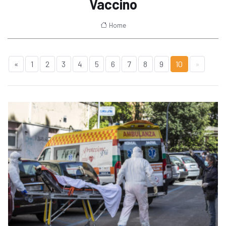
Vaccino
Home
«
1
2
3
4
5
6
7
8
9
10
»