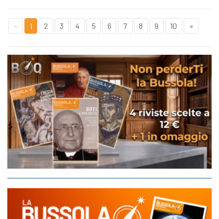
«
1
2
3
4
5
6
7
8
9
10
»