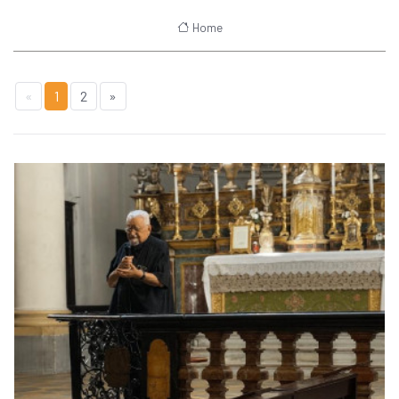
Home
«
1
2
»