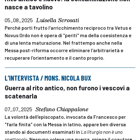
nasce a tavolino
Luisella Scrosati
05_08_2025
Perché porti frutto l'arricchimento reciproco tra Vetus e
Novus Ordo non è opera di "periti" ma della coesistenza e
di una lenta maturazione. Nel frattempo anche nella
Messa post-riforma occorre eliminare l'arbitrarietà e
recuperare l'orientamento e il canto proprio.
L’INTERVISTA / MONS. NICOLA BUX
Guerra al rito antico, non furono i vescovi a
scatenarla
Stefano Chiappalone
07_07_2025
La volontà dell'episcopato, invocata da Francesco per
"farla finita" con la Messa in latino, appare ben diversa
stando ai documenti esaminati in
La liturgia non è uno
spettacolo
. Nessuno voleva una guerra, spiega il coautore