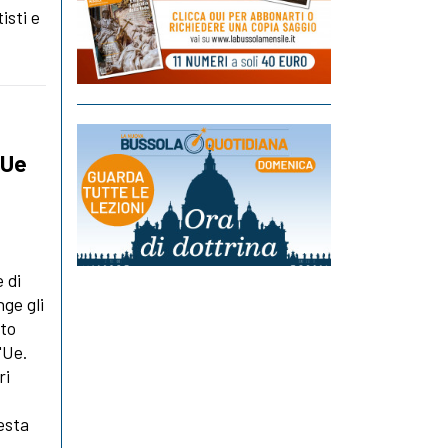
isti e
'Ue
 di
ge gli
tto
'Ue.
ri
esta