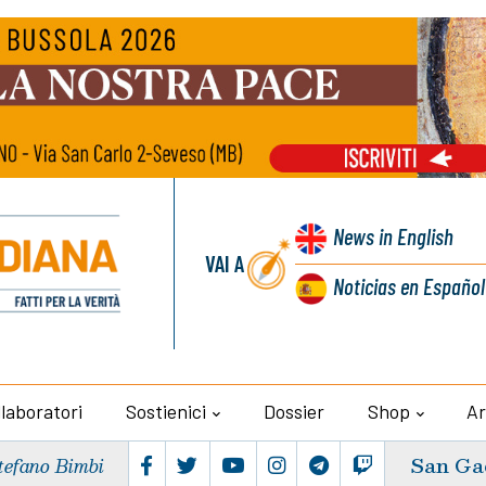
News
in English
VAI A
Noticias
en Español
llaboratori
Sostienici
Dossier
Shop
Ar
San Ga
tefano Bimbi