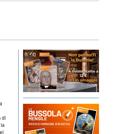
a
 di
 la
el