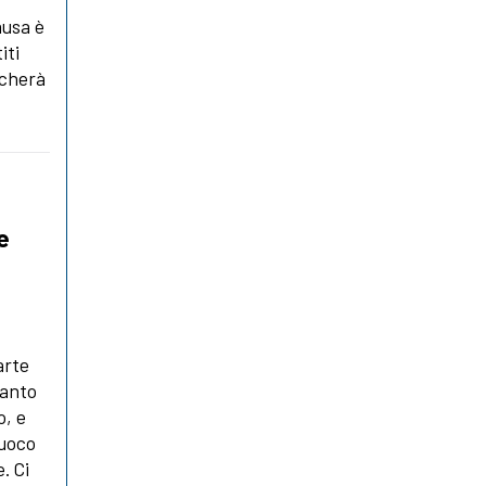
ausa è
iti
occherà
e
arte
tanto
o, e
fuoco
. Ci