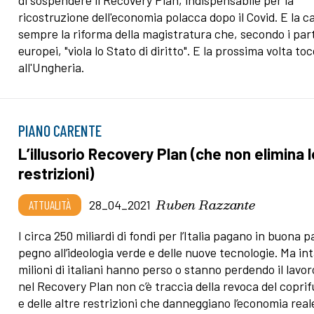
di sospendere il Recovery Plan, indispensabile per la
ricostruzione dell'economia polacca dopo il Covid. E la c
sempre la riforma della magistratura che, secondo i part
europei, "viola lo Stato di diritto". E la prossima volta t
all'Ungheria.
PIANO CARENTE
L’illusorio Recovery Plan (che non elimina l
restrizioni)
Ruben Razzante
ATTUALITÀ
28_04_2021
I circa 250 miliardi di fondi per l’Italia pagano in buona p
pegno all’ideologia verde e delle nuove tecnologie. Ma in
milioni di italiani hanno perso o stanno perdendo il lavor
nel Recovery Plan non c’è traccia della revoca del copri
e delle altre restrizioni che danneggiano l’economia reale