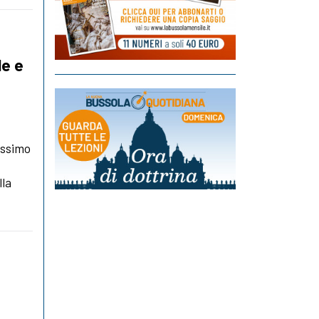
de e
sissimo
lla