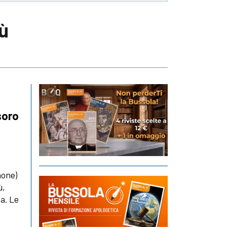
ù
soro
none)
ù,
ia. Le