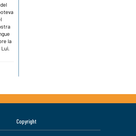
 del
poteva
l
ostra
angue
ore la
 Lui.
Copyright