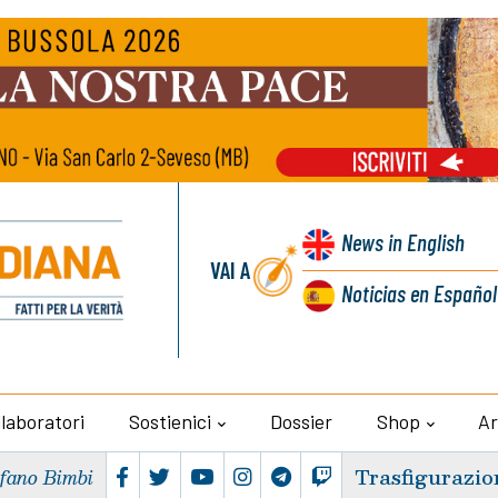
News
in English
VAI A
Noticias
en Español
llaboratori
Sostienici
Dossier
Shop
Ar
Trasfigurazio
efano Bimbi