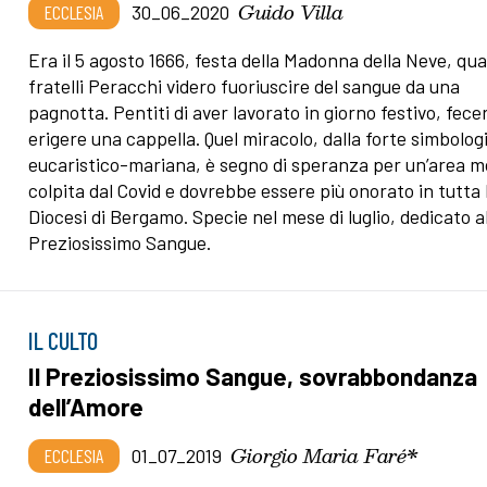
Guido Villa
ECCLESIA
30_06_2020
Era il 5 agosto 1666, festa della Madonna della Neve, qua
fratelli Peracchi videro fuoriuscire del sangue da una
pagnotta. Pentiti di aver lavorato in giorno festivo, fece
erigere una cappella. Quel miracolo, dalla forte simbolog
eucaristico-mariana, è segno di speranza per un’area m
colpita dal Covid e dovrebbe essere più onorato in tutta 
Diocesi di Bergamo. Specie nel mese di luglio, dedicato a
Preziosissimo Sangue.
IL CULTO
Il Preziosissimo Sangue, sovrabbondanza
dell’Amore
Giorgio Maria Faré*
ECCLESIA
01_07_2019