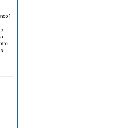
ndo i
ro
ia
olto
la
l