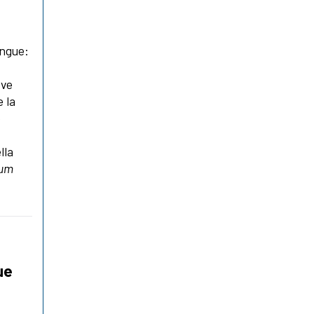
angue:
ove
 la
o
lla
um
ue