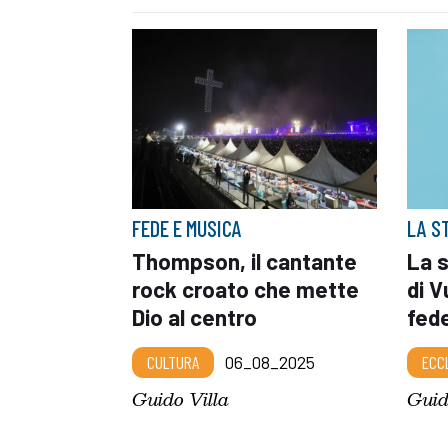
FEDE E MUSICA
LA S
Thompson, il cantante
La 
rock croato che mette
di V
Dio al centro
fed
CULTURA
06_08_2025
ECC
Guido Villa
Guid