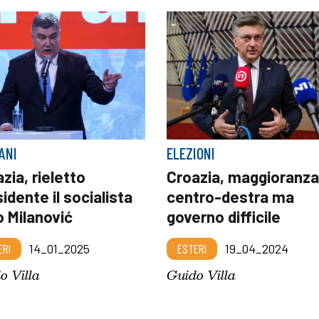
ANI
ELEZIONI
zia, rieletto
Croazia, maggioranza
idente il socialista
centro-destra ma
 Milanović
governo difficile
ERI
14_01_2025
ESTERI
19_04_2024
o Villa
Guido Villa