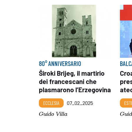
80° ANNIVERSARIO
BALC
Široki Brijeg, il martirio
Croa
dei francescani che
pres
plasmarono l’Erzegovina
ateo
ECCLESIA
07_02_2025
EST
Guido Villa
Guid