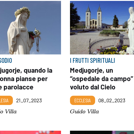
SODIO
I FRUTTI SPIRITUALI
jugorje, quando la
Medjugorje, un
onna pianse per
“ospedale da campo”
e parolacce
voluto dal Cielo
LESIA
21_07_2023
ECCLESIA
08_02_2023
o Villa
Guido Villa