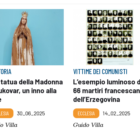
TORIA
VITTIME DEI COMUNISTI
statua della Madonna
L’esempio luminoso d
ukovar, un inno alla
66 martiri francescan
e
dell’Erzegovina
LESIA
30_06_2025
ECCLESIA
14_02_2025
o Villa
Guido Villa