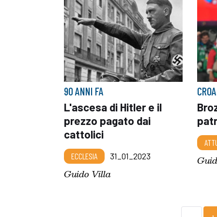
90 ANNI FA
CROA
L'ascesa di Hitler e il
Broz
prezzo pagato dai
patr
cattolici
ATT
ECCLESIA
31_01_2023
Guid
Guido Villa