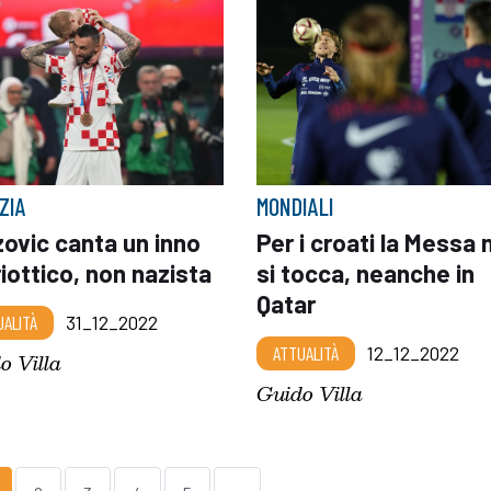
ZIA
MONDIALI
ovic canta un inno
Per i croati la Messa 
iottico, non nazista
si tocca, neanche in
Qatar
UALITÀ
31_12_2022
ATTUALITÀ
12_12_2022
o Villa
Guido Villa