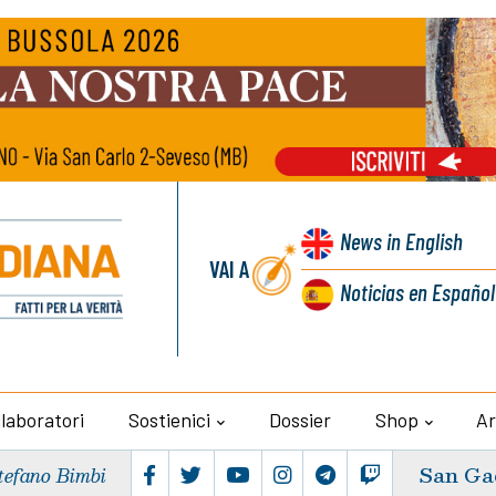
News
in English
VAI A
Noticias
en Español
llaboratori
Sostienici
Dossier
Shop
Ar
San Ga
tefano Bimbi