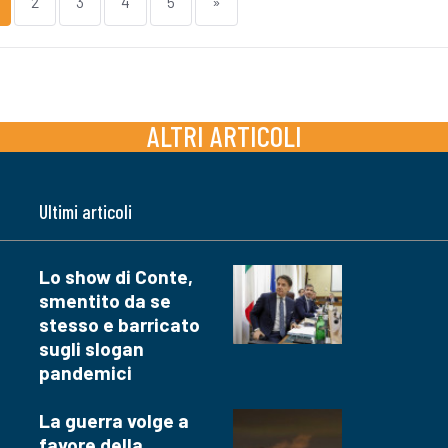
2
3
4
5
»
ALTRI ARTICOLI
Ultimi articoli
Lo show di Conte,
smentito da se
stesso e barricato
sugli slogan
pandemici
La guerra volge a
favore della