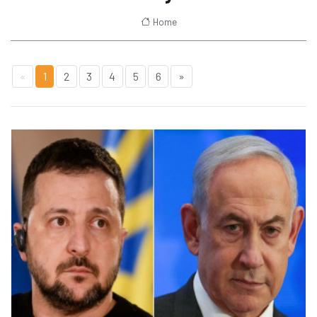
Home
«
1
2
3
4
5
6
»