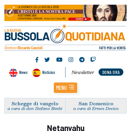
Newsletter
News
Noticias
DONA ORA
MENU
Schegge di vangelo
San Domenico
a cura di don Stefano Bimbi
a cura di Ermes Dovico
Netanyahu