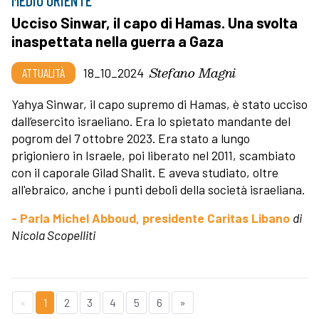
Ucciso Sinwar, il capo di Hamas. Una svolta
inaspettata nella guerra a Gaza
Stefano Magni
ATTUALITÀ
18_10_2024
Yahya Sinwar, il capo supremo di Hamas, è stato ucciso
dall’esercito israeliano. Era lo spietato mandante del
pogrom del 7 ottobre 2023. Era stato a lungo
prigioniero in Israele, poi liberato nel 2011, scambiato
con il caporale Gilad Shalit. E aveva studiato, oltre
all'ebraico, anche i punti deboli della società israeliana.
- Parla Michel Abboud, presidente Caritas Libano
di
Nicola Scopelliti
«
1
2
3
4
5
6
»