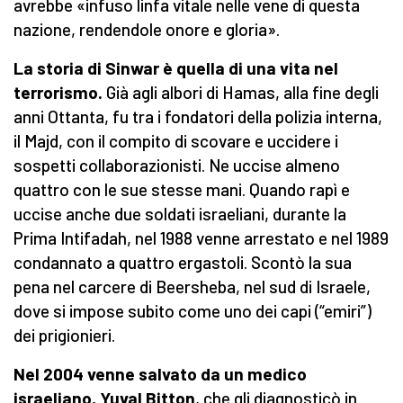
avrebbe «infuso linfa vitale nelle vene di questa
nazione, rendendole onore e gloria».
La storia di Sinwar è quella di una vita nel
terrorismo.
Già agli albori di Hamas, alla fine degli
anni Ottanta, fu tra i fondatori della polizia interna,
il Majd, con il compito di scovare e uccidere i
sospetti collaborazionisti. Ne uccise almeno
quattro con le sue stesse mani. Quando rapì e
uccise anche due soldati israeliani, durante la
Prima Intifadah, nel 1988 venne arrestato e nel 1989
condannato a quattro ergastoli. Scontò la sua
pena nel carcere di Beersheba, nel sud di Israele,
dove si impose subito come uno dei capi (“emiri”)
dei prigionieri.
Nel 2004 venne salvato da un medico
israeliano, Yuval Bitton
, che gli diagnosticò in