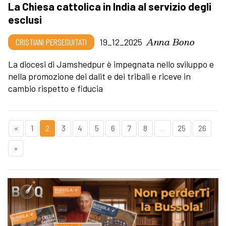
La Chiesa cattolica in India al servizio degli
esclusi
Anna Bono
CRISTIANI PERSEGUITATI
19_12_2025
La diocesi di Jamshedpur è impegnata nello sviluppo e
nella promozione dei dalit e dei tribali e riceve in
cambio rispetto e fiducia
«
1
2
3
4
5
6
7
8
...
25
26
»