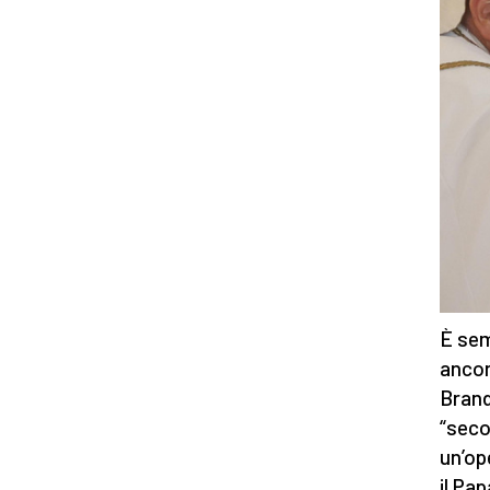
È sem
ancor
Brand
“seco
un’op
il Pa