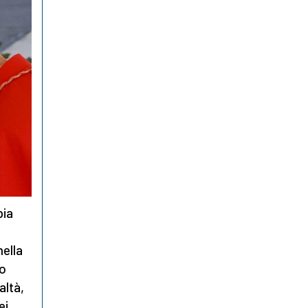
bia
nella
to
altà,
ei