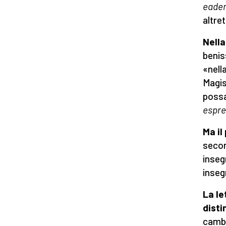
eade
altre
Nella
benis
«nell
Magis
possa
espr
Ma il
secon
inseg
inseg
La le
disti
cambi