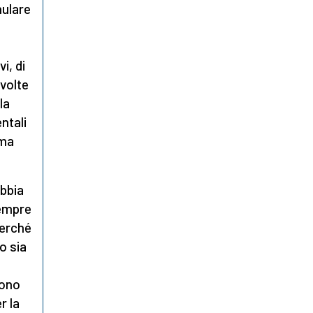
mulare
i, di
 volte
la
ntali
ima
abbia
sempre
perché
o sia
sono
r la