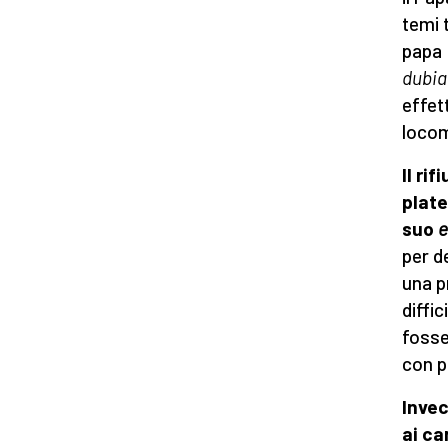
temi 
papa 
dubia
effet
locom
Il ri
plate
suo
e
per d
una p
diffi
fosse
con pu
Invec
ai ca