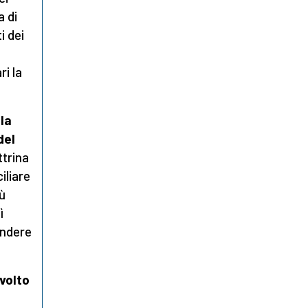
a di
i dei
ri la
la
del
ttrina
iliare
ù
ì
ondere
ivolto