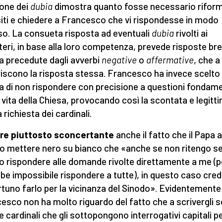
ione dei
dubia
dimostra quanto fosse necessario rifor
siti e chiedere a Francesco che vi rispondesse in modo
so. La consueta risposta ad eventuali
dubia
rivolti ai
teri, in base alla loro competenza, prevede risposte brev
 precedute dagli avverbi
negative
o
affermative
, che a
iscono la risposta stessa. Francesco ha invece scelto 
a di non rispondere con precisione a questioni fondame
a vita della Chiesa, provocando così la scontata e legitt
 richiesta dei cardinali.
re piuttosto sconcertante
anche il fatto che il Papa 
o mettere nero su bianco che «anche se non ritengo 
o rispondere alle domande rivolte direttamente a me (
be impossibile rispondere a tutte), in questo caso cred
tuno farlo per la vicinanza del Sinodo». Evidentemente
esco non ha molto riguardo del fatto che a scrivergli 
e cardinali che gli sottopongono interrogativi capitali pe