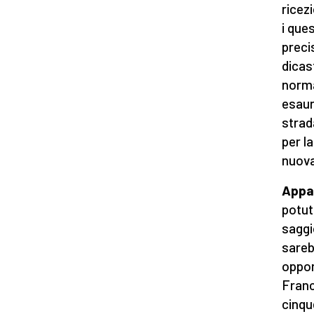
ricez
i que
preci
dicas
norma
esaur
strad
per l
nuova
Appa
potut
saggi
sareb
oppor
Franc
cinqu