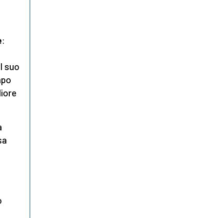
e
:
a
l suo
mpo
iore
a
sa
ò