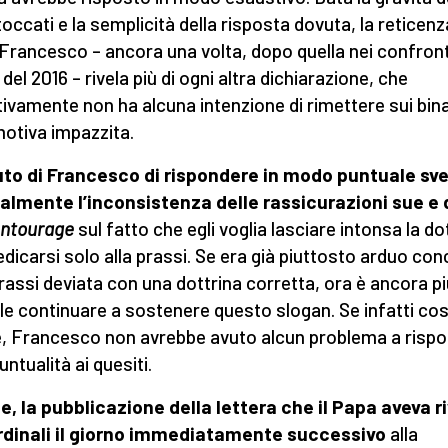
toccati e la semplicità della risposta dovuta, la reticenz
Francesco – ancora una volta, dopo quella nei confront
del 2016 – rivela più di ogni altra dichiarazione, che
tivamente non ha alcuna intenzione di rimettere sui bina
otiva impazzita.
fiuto di Francesco di rispondere in modo puntuale sve
almente l’inconsistenza delle rassicurazioni sue e 
ntourage
sul fatto che egli voglia lasciare intonsa la do
edicarsi solo alla prassi. Se era già piuttosto arduo conc
rassi deviata con una dottrina corretta, ora è ancora pi
cile continuare a sostenere questo slogan. Se infatti cos
, Francesco non avrebbe avuto alcun problema a risp
ntualità ai quesiti.
e, la pubblicazione della lettera che il Papa aveva r
rdinali il giorno immediatamente successivo
alla