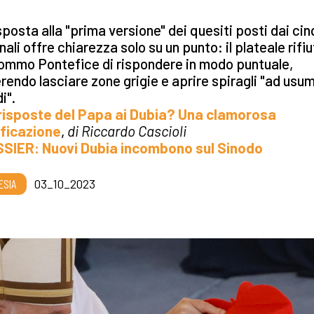
sposta alla "prima versione" dei quesiti posti dai ci
nali offre chiarezza solo su un punto: il plateale rifi
ommo Pontefice di rispondere in modo puntuale,
rendo lasciare zone grigie e aprire spiragli "ad usu
i".
 risposte del Papa ai Dubia? Una clamorosa
ificazione
,
di Riccardo Cascioli
SSIER: Nuovi Dubia incombono sul Sinodo
ESIA
03_10_2023