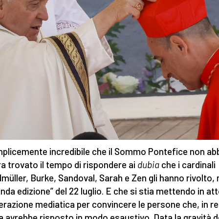
plicemente incredibile che il Sommo Pontefice non ab
a trovato il tempo di rispondere ai
dubia
che i cardinali
müller, Burke, Sandoval, Sarah e Zen gli hanno rivolto, 
nda edizione” del 22 luglio. E che si stia mettendo in at
erazione mediatica per convincere le persone che, in re
pa avrebbe risposto in modo esaustivo. Data la gravità d