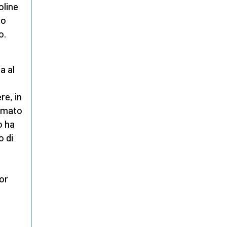
oline
to
o.
a
a al
re, in
ermato
o ha
o di
i
or