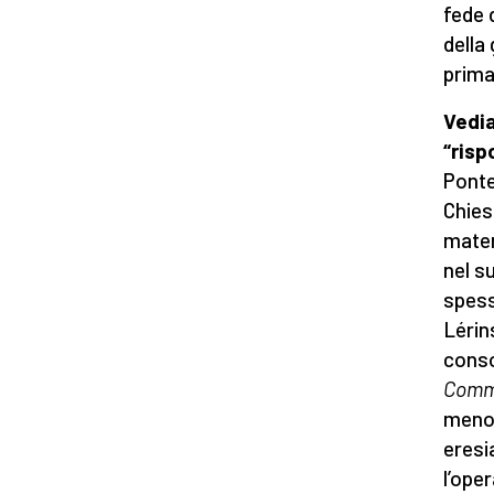
fede 
della
prima
Vedi
“risp
Ponte
Chies
mater
nel s
spess
Lérin
consol
Comm
meno 
eresia
l’ope