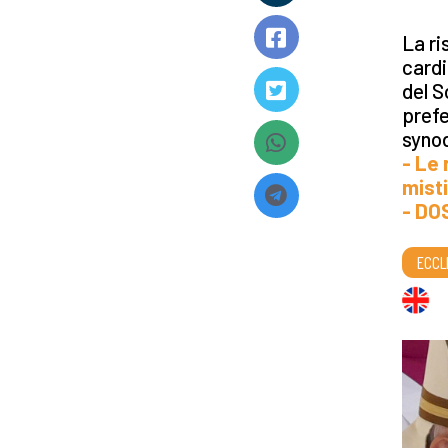
La ri
cardi
del S
prefe
synod
- Le
mist
- DO
ECCL