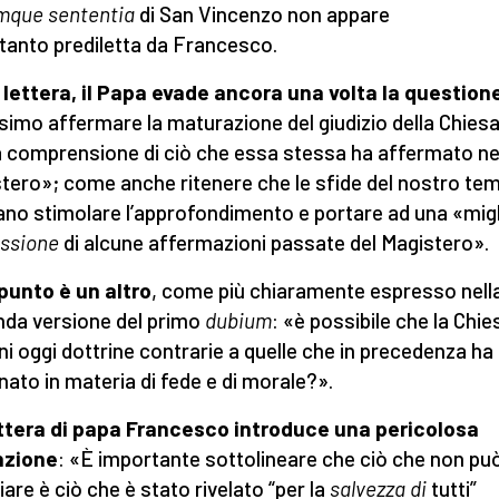
mque sententia
di San Vincenzo non appare
ttanto prediletta da Francesco.
 lettera, il Papa evade ancora una volta la question
simo affermare la maturazione del giudizio della Chies
a comprensione di ciò che essa stessa ha affermato ne
tero»; come anche ritenere che le sfide del nostro te
no stimolare l’approfondimento e portare ad una «migl
essione
di alcune affermazioni passate del Magistero».
 punto è un altro
, come più chiaramente espresso nell
da versione del primo
dubium
: «è possibile che la Chie
ni oggi dottrine contrarie a quelle che in precedenza ha
nato in materia di fede e di morale?».
ttera di papa Francesco introduce una pericolosa
nzione
: «È importante sottolineare che ciò che non pu
are è ciò che è stato rivelato “per la
salvezza di
tutti”