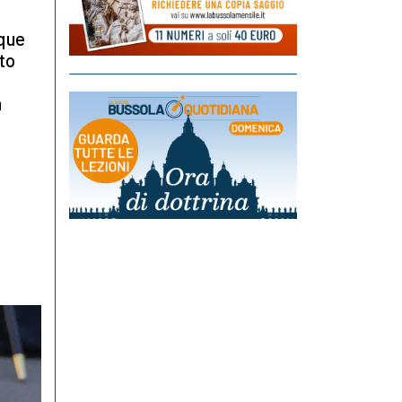
nque
uto
m