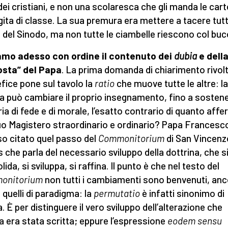
dei cristiani, e non una scolaresca che gli manda le cart
 gita di classe. La sua premura era mettere a tacere tut
 del Sinodo, ma non tutte le ciambelle riescono col buc
amo adesso con ordine il contenuto dei
dubia
e dell
osta” del Papa
. La prima domanda di chiarimento rivolt
fice pone sul tavolo la
ratio
che muove tutte le altre: la
a può cambiare il proprio insegnamento, fino a sostene
ia di fede e di morale, l’esatto contrario di quanto aff
uo Magistero straordinario e ordinario? Papa Francesc
o citato quel passo del
Commonitorium
di San Vincenz
s che parla del necessario sviluppo della dottrina, che s
ida, si sviluppa, si raffina. Il punto è che nel testo del
onitorium
non tutti i cambiamenti sono benvenuti, anc
quelli di paradigma: la
permutatio
è infatti sinonimo di
. È per distinguere il vero sviluppo dell’alterazione che
ra era stata scritta; eppure l’espressione
eodem sensu