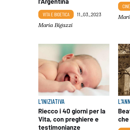
l’Argentina
CIN
VITA E BIOETICA
11_03_2023
Mari
Maria Bigazzi
L’INIZIATIVA
L'AN
Riecco i 40 giorni per la
Beat
Vita, con preghiere e
che 
testimonianze