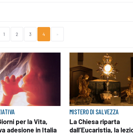
1
2
3
4
»
ZIATIVA
MISTERO DI SALVEZZA
iorni per la Vita,
La Chiesa riparta
a adesione in Italia
dall’Eucaristia, la lez