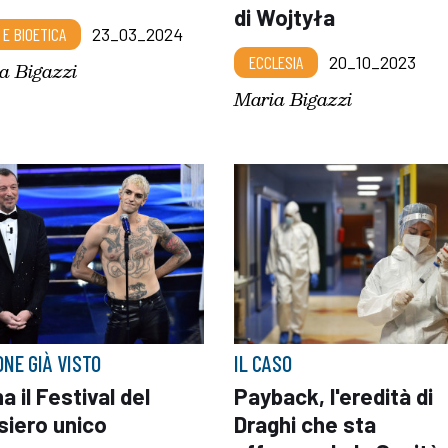
di Wojtyła
 E BIOETICA
23_03_2024
ECCLESIA
20_10_2023
a Bigazzi
Maria Bigazzi
ONE GIÀ VISTO
IL CASO
a il Festival del
Payback, l'eredità di
siero unico
Draghi che sta