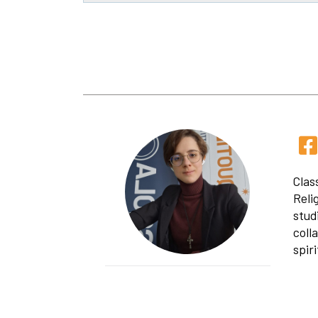
Clas
Reli
stud
coll
spiri