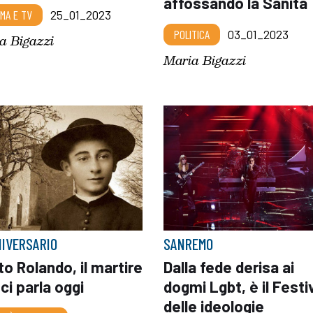
affossando la Sanità
EMA E TV
25_01_2023
POLITICA
03_01_2023
a Bigazzi
Maria Bigazzi
NIVERSARIO
SANREMO
o Rolando, il martire
Dalla fede derisa ai
ci parla oggi
dogmi Lgbt, è il Festi
delle ideologie