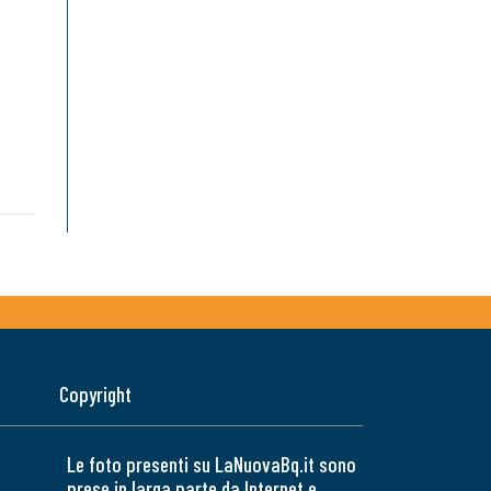
Copyright
Le foto presenti su LaNuovaBq.it sono
prese in larga parte da Internet e