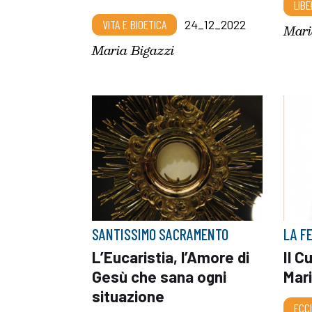
LIBE
VITA E BIOETICA
24_12_2022
Mari
Maria Bigazzi
SANTISSIMO SACRAMENTO
LA F
L’Eucaristia, l’Amore di
Il C
Gesù che sana ogni
Mari
situazione
ECC