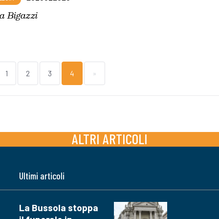
a Bigazzi
1
2
3
4
»
ALTRI ARTICOLI
Ultimi articoli
La Bussola stoppa