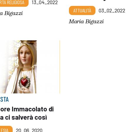
RTÀ RELIGIOSA
13_04_2022
ATTUALITÀ
03_02_2022
a Bigazzi
Maria Bigazzi
ESTA
uore Immacolato di
a ci salverà così
LESIA
20_06_2020