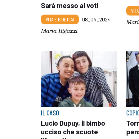
Sarà messo ai voti
VITA
VITA E BIOETICA
08_04_2024
Mari
Maria Bigazzi
IL CASO
COPI
Lucio Dupuy, il bimbo
Torn
ucciso che scuote
pen