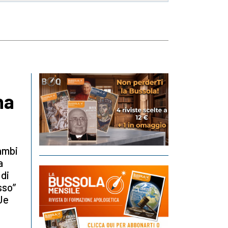
na
cambi
a
 di
sso”
’Ue