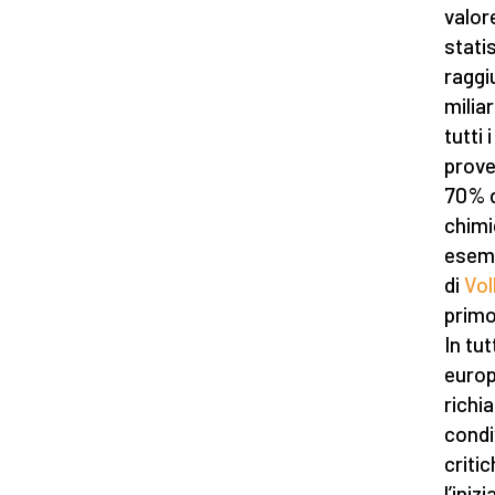
valor
stati
raggi
miliar
tutti 
prove
70% d
chimi
esemp
di
Vo
primo
In tu
europ
richia
condi
critic
l’ini