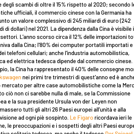
e degli scambi di oltre il 15% rispetto al 2020; secondo l
stiche ufficiali, il commercio cinese con la Germania ha
unto un valore complessivo di 245 miliardi di euro (242
di di dollari) nel 2021. La dipendenza dalla Cina è visibile 
i settori. L'anno scorso circa il 12% delle importazioni to
niva dalla Cina; l'80% dei computer portatili importati e 
ei telefoni cellulari; anche l'industria automobilistica,
ca ed elettrica tedesca dipende dal commercio cinese.
io, la Cina ha rappresentato il 40% delle consegne mon
lkswagen
nei primi tre trimestri di quest'anno ed è anche
 mercato per altre case automobilistiche come la Mer
tto ciò non ci sarebbe nulla di male, se la Commissione
ea e la sua presidente Ursula von der Leyen non
massero tutti gli altri 26 Paesi europei all’unità e alla
visione ad ogni piè sospinto.
Le Figaro
ricordava ieri le
he, le preoccupazioni e i sospetti degli altri Paesi europ
ziativa solitaria tedesca, ma anche il tedesco
Der Spiegel