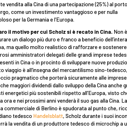
te vendita alla Cina di una partecipazione (25%) al porto
go, come un investimento vantaggioso e per nulla
oloso per la Germania e l’Europa.
aro il motivo per cui Scholz si
è
reca
to
in Cina.
Non è
urare un dialogo più duro e franco a beneficio dell’inter
a, ma quello molto realistico di rafforzare e sostenere 
osi amministratori delegati delle grandi imprese tede
resenti in Cina o in procinto di sviluppare nuove produzio
o viaggio è all'insegna del mercantilismo sino-tedesco
ccio pragmatico che porterà sicuramente alle imprese
che maggiori dividendi dallo sviluppo della Cina anche g
ti energetici più sostenibili rispetto all’Europa, visto ch
a ora e nei prossimi anni venderà il suo gas alla Cina. L
 commerciale di Berlino è spudorata al punto che, rico
diano tedesco
Handelsblatt
, Scholz durante i suoi incon
rrà la vendita di un produttore tedesco di microchip a 