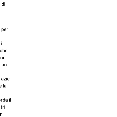
 di
 per
a
i
sche
ni.
, un
razie
e la
a
rda il
tri
un