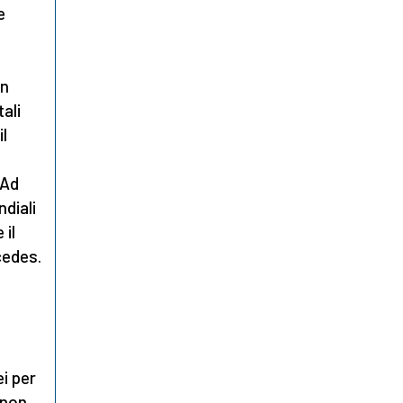
e
in
tali
il
 Ad
diali
 il
cedes.
ei per
non