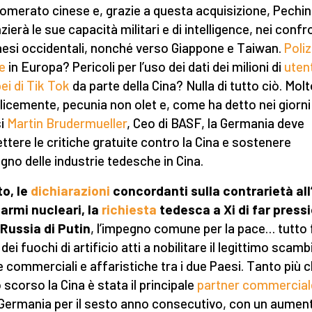
omerato cinese e, grazie a questa acquisizione, Pechi
ierà le sue capacità militari e di intelligence, nei confr
aesi occidentali, nonché verso Giappone e Taiwan.
Poliz
e
in Europa? Pericoli per l’uso dei dati dei milioni di
utent
ei di Tik Tok
da parte della Cina? Nulla di tutto ciò. Molt
icemente, pecunia non olet e, come ha detto nei giorni
si
Martin Brudermueller
, Ceo di BASF, la Germania deve
ttere le critiche gratuite contro la Cina e sostenere
egno delle industrie tedesche in Cina.
to, le
dichiarazioni
concordanti sulla contrarietà all
 armi nucleari,
la
richiesta
tedesca a Xi di far pressi
 Russia di Putin
, l’impegno comune per la pace… tutto 
dei fuochi di artificio atti a nobilitare il legittimo scamb
e commerciali e affaristiche tra i due Paesi. Tanto più 
 scorso la Cina è stata il principale
partner commercial
 Germania per il sesto anno consecutivo, con un aumen