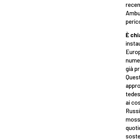
recen
Ambur
peric
È
c
hi
insta
Europ
numer
già p
Quest
appro
tedes
ai cos
Russi
mossa
quoti
soste