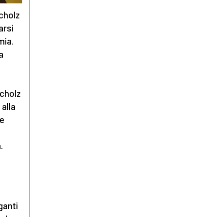
Scholz
arsi
mia.
a
cholz
 alla
 e
.
ganti