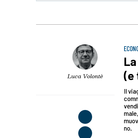
ECON
La
(e 
Luca Volontè
Il vi
comme
vendi
male,
muove
no.