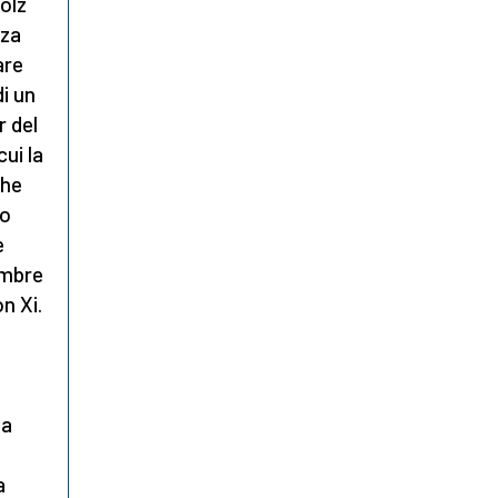
holz
nza
are
di un
r del
ui la
che
do
e
embre
n Xi.
la
a