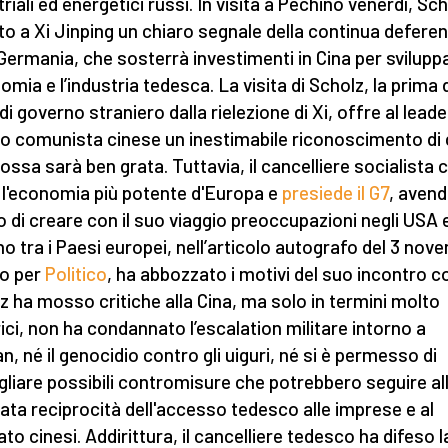
riali ed energetici russi. In visita a Pechino venerdì, Sc
to a Xi Jinping un chiaro segnale della continua defere
 Germania, che sosterrà investimenti in Cina per svilupp
omia e l’industria tedesca. La visita di Scholz, la prima 
i governo straniero dalla rielezione di Xi, offre al leade
to comunista cinese un inestimabile riconoscimento di c
rossa sarà ben grata. Tuttavia, il cancelliere socialista 
 l'economia più potente d'Europa e
presiede il G7
, aven
to di creare con il suo viaggio preoccupazioni negli USA 
no tra i Paesi europei, nell’articolo autografo del 3 nov
to per
Politico
, ha abbozzato i motivi del suo incontro co
z ha mosso critiche alla Cina, ma solo in termini molto
ici, non ha condannato l’escalation militare intorno a
n, né il genocidio contro gli uiguri, né si è permesso di
gliare possibili contromisure che potrebbero seguire al
ta reciprocità dell'accesso tedesco alle imprese e al
to cinesi. Addirittura, il cancelliere tedesco ha difeso l