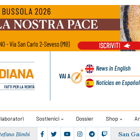
News
in English
VAI A
Noticias
en Español
llaboratori
Sostienici
Dossier
Shop
Ar
San Ga
tefano Bimbi