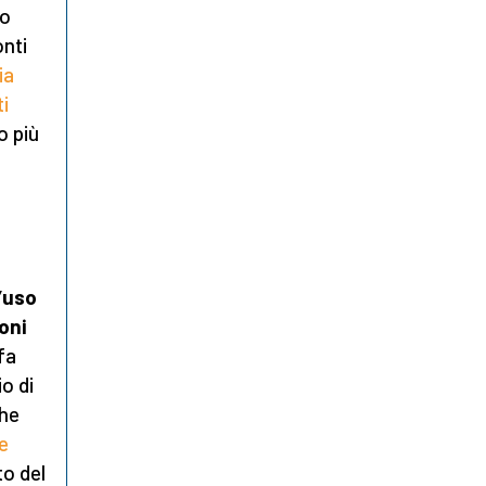
no
onti
ia
i
o più
’uso
oni
fa
io di
che
e
to del