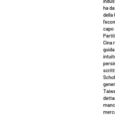
indust
ha da
della
l’econ
capo d
Parti
Cina 
guida
intui
persi
scrit
Schol
gener
Taiwa
detta
manca
merca