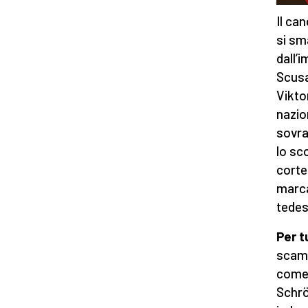
Il ca
si sm
dall’
Scusa
Vikto
nazio
sovra
lo sc
corte
marca
tedes
Per t
scamb
come 
Schrö