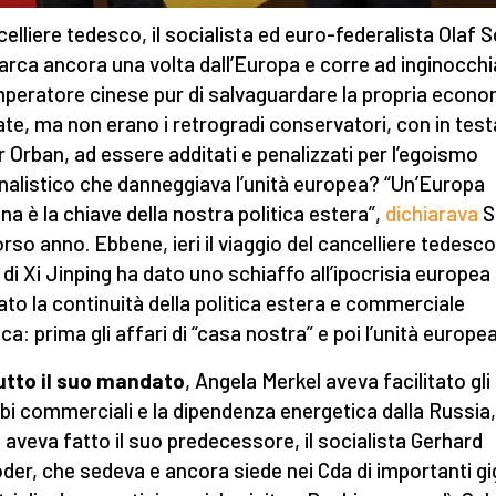
ncelliere tedesco, il socialista ed euro-federalista Olaf 
arca ancora una volta dall’Europa e corre ad inginocchi
imperatore cinese pur di salvaguardare la propria econo
te, ma non erano i retrogradi conservatori, con in test
r Orban, ad essere additati e penalizzati per l’egoismo
nalistico che danneggiava l’unità europea? “Un’Europa
na è la chiave della nostra politica estera”,
dichiarava
S
orso anno. Ebbene, ieri il viaggio del cancelliere tedesco
 di Xi Jinping ha dato uno schiaffo all’ipocrisia europea
to la continuità della politica estera e commerciale
ca: prima gli affari di “casa nostra” e poi l’unità europea
utto il suo mandato
, Angela Merkel aveva facilitato gli
i commerciali e la dipendenza energetica dalla Russia,
aveva fatto il suo predecessore, il socialista Gerhard
der, che sedeva e ancora siede nei Cda di importanti gi