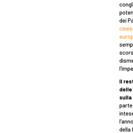
congl
potenz
dei P
cines
europ
sempl
scor
disme
l'imp
Il res
delle
sulla
parte 
intes
l'anno
della