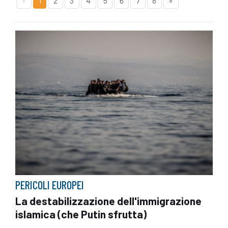
«
1
2
3
4
5
6
7
8
»
PERICOLI EUROPEI
La destabilizzazione dell'immigrazione
islamica (che Putin sfrutta)