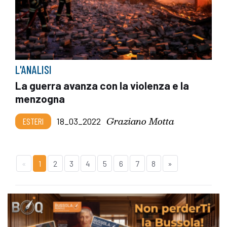
L'ANALISI
La guerra avanza con la violenza e la
menzogna
Graziano Motta
ESTERI
18_03_2022
«
1
2
3
4
5
6
7
8
»