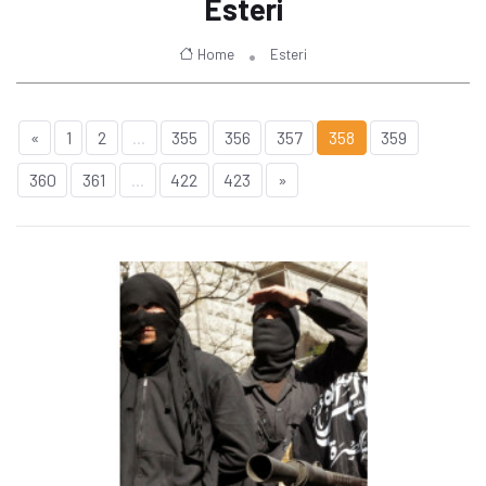
Esteri
Home
Esteri
«
1
2
...
355
356
357
358
359
360
361
...
422
423
»