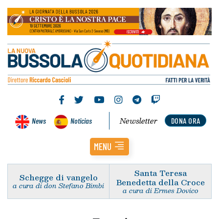
Newsletter
News
Noticias
DONA ORA
MENU
Santa Teresa
Schegge di vangelo
Benedetta della Croce
a cura di don Stefano Bimbi
a cura di Ermes Dovico