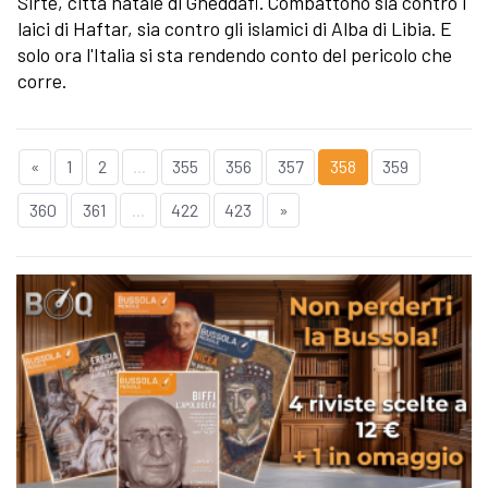
Sirte, città natale di Gheddafi. Combattono sia contro i
laici di Haftar, sia contro gli islamici di Alba di Libia. E
solo ora l'Italia si sta rendendo conto del pericolo che
corre.
«
1
2
...
355
356
357
358
359
360
361
...
422
423
»