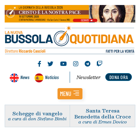
Newsletter
News
Noticias
DONA ORA
MENU
Santa Teresa
Schegge di vangelo
Benedetta della Croce
a cura di don Stefano Bimbi
a cura di Ermes Dovico