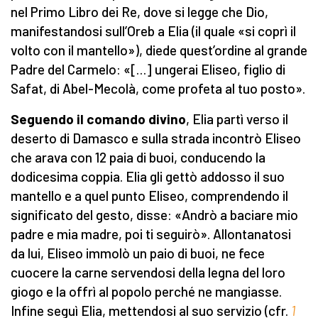
nel Primo Libro dei Re, dove si legge che Dio,
manifestandosi sull’Oreb a Elia (il quale «si coprì il
volto con il mantello»), diede quest’ordine al grande
Padre del Carmelo: «[…] ungerai Eliseo, figlio di
Safat, di Abel-Mecolà, come profeta al tuo posto».
Seguendo il comando divino
, Elia partì verso il
deserto di Damasco e sulla strada incontrò Eliseo
che arava con 12 paia di buoi, conducendo la
dodicesima coppia. Elia gli gettò addosso il suo
mantello e a quel punto Eliseo, comprendendo il
significato del gesto, disse: «Andrò a baciare mio
padre e mia madre, poi ti seguirò». Allontanatosi
da lui, Eliseo immolò un paio di buoi, ne fece
cuocere la carne servendosi della legna del loro
giogo e la offrì al popolo perché ne mangiasse.
Infine seguì Elia, mettendosi al suo servizio (cfr.
1