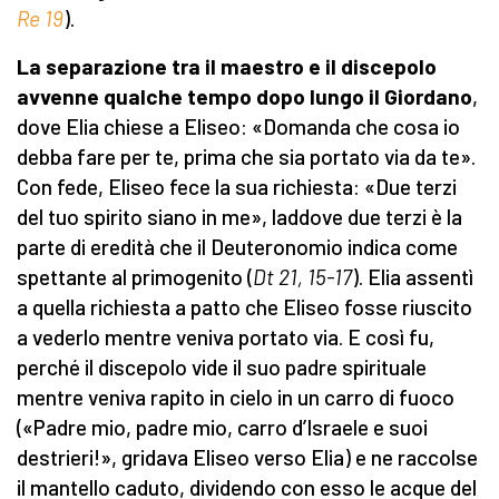
Re 19
).
La separazione tra il maestro e il discepolo
avvenne qualche tempo dopo lungo il Giordano
,
dove Elia chiese a Eliseo: «Domanda che cosa io
debba fare per te, prima che sia portato via da te».
Con fede, Eliseo fece la sua richiesta: «Due terzi
del tuo spirito siano in me», laddove due terzi è la
parte di eredità che il Deuteronomio indica come
spettante al primogenito (
Dt 21, 15-17
). Elia assentì
a quella richiesta a patto che Eliseo fosse riuscito
a vederlo mentre veniva portato via. E così fu,
perché il discepolo vide il suo padre spirituale
mentre veniva rapito in cielo in un carro di fuoco
(«Padre mio, padre mio, carro d’Israele e suoi
destrieri!», gridava Eliseo verso Elia) e ne raccolse
il mantello caduto, dividendo con esso le acque del