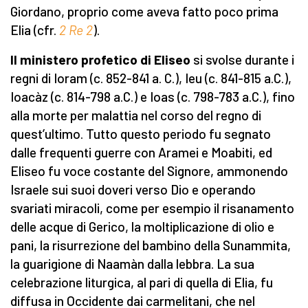
Giordano, proprio come aveva fatto poco prima
Elia (cfr.
2 Re 2
).
Il ministero profetico di Eliseo
si svolse durante i
regni di Ioram (c. 852-841 a. C.), Ieu (c. 841-815 a.C.),
Ioacàz (c. 814-798 a.C.) e Ioas (c. 798-783 a.C.), fino
alla morte per malattia nel corso del regno di
quest’ultimo. Tutto questo periodo fu segnato
dalle frequenti guerre con Aramei e Moabiti, ed
Eliseo fu voce costante del Signore, ammonendo
Israele sui suoi doveri verso Dio e operando
svariati miracoli, come per esempio il risanamento
delle acque di Gerico, la moltiplicazione di olio e
pani, la risurrezione del bambino della Sunammita,
la guarigione di Naamàn dalla lebbra. La sua
celebrazione liturgica, al pari di quella di Elia, fu
diffusa in Occidente dai carmelitani, che nel