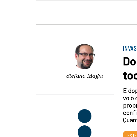
INVAS
Do
to
Stefano Magni
E dop
volo 
propr
confi
Quant
ESTE