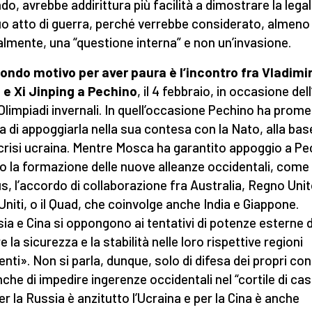
do, avrebbe addirittura più facilità a dimostrare la legal
uo atto di guerra, perché verrebbe considerato, almeno
lmente, una “questione interna” e non un’invasione.
condo motivo per aver paura è l’incontro fra Vladimi
 e Xi Jinping a Pechino
, il 4 febbraio, in occasione dell
 Olimpiadi invernali. In quell’occasione Pechino ha prom
 di appoggiarla nella sua contesa con la Nato, alla bas
 crisi ucraina. Mentre Mosca ha garantito appoggio a Pe
o la formazione delle nuove alleanze occidentali, come
us, l’accordo di collaborazione fra Australia, Regno Unit
 Uniti, o il Quad, che coinvolge anche India e Giappone.
ia e Cina si oppongono ai tentativi di potenze esterne d
 la sicurezza e la stabilità nelle loro rispettive regioni
enti». Non si parla, dunque, solo di difesa dei propri conf
che di impedire ingerenze occidentali nel “cortile di cas
er la Russia è anzitutto l’Ucraina e per la Cina è anche