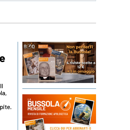
he
Il
la,
pite.