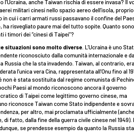
o l’Ucraina, anche Taiwan rischia di essere invasa? Il vo
erei militari cinesi nello spazio aereo dell’isola, proprio
o in cui i carri armati russi passavano il confine del Pae
o, ha risvegliato paure mai del tutto sopite. Quanto son
i i timori dei “cinesi di Taipei”?
e situazioni sono molto diverse
. L’Ucraina è uno Sta
endente riconosciuto dalla comunità internazionale e da
a Russia che la sta invadendo. Taiwan, al contrario, er
derata l’unica vera Cina, rappresentata all’Onu fino al 19
é non è stata sostituita dal regime comunista di Pechin
pochi Paesi al mondo riconoscono ancora il governo
ratico di Taipei come legittimo governo cinese, ma
no riconosce Taiwan come Stato indipendente e sovr
endenza, per altro, mai proclamata ufficialmente (anch
, di fatto, dalla fine della guerra civile cinese nel 1949).
 dunque, se prendesse esempio da quanto la Russia sta