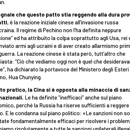
n.
gnale che questo patto stia reggendo alla dura pro
atti
, è la reazione iniziale cinese all’invasione russa
Ucraina. Il regime di Pechino non l’ha definita neppure
ione” ed ha attribuito la colpa soprattutto agli Usa, rei 
inviato armi agli ucraini e di aver creato allarmismo pri
 guerra. La reazione cinese è stata però, tutt’altro che
iasta: “Ciò che vediamo oggi non è quel che desiderav
e”, ha dichiarato la portavoce del Ministero degli Esteri 
no, Hua Chunying.
tto pratico, la Cina si è opposta alla minaccia di san
nazionali.
Le ha definite “inefficaci” anche sul piano
mico, perché la Russia ha riserve sufficienti a reggere 
o. E le condanna sul piano politico: «Le sanzioni non s
tate fondamentalmente efficaci per risolvere i problemi
iamo risolutamente a tutte le sanzioni unilaterali illegal