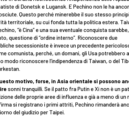
atiste di Donetsk e Lugansk. E Pechino non le ha anco
osciute. Questo perché minerebbe il suo stesso principi
ità territoriale, su cui fonda tutta la politica estera. Ta
echino, “è Cina” e una sua eventuale conquista sarebbe,
to, questione di “ordine interno”. Riconoscere due
bliche secessioniste è invece un precedente pericolos
gime comunista, perché, un domani, gli Usa potrebbero a
o modo riconoscere l’indipendenza di Taiwan, o del Tib
urkestan.
uesto motivo, forse, in Asia orientale si possono a
ire
sonni tranquilli. Se il patto fra Putin e Xi non è un pat
izione delle proprie aree di influenza e già a meno di u
firma si registrano i primi attriti, Pechino rimanderà anc
iorno del giudizio per Taipei.