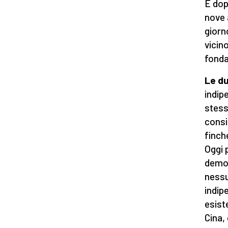
E dop
nove a
giorn
vicin
fondat
Le du
indip
stess
consi
finch
Oggi 
democ
nessu
indip
esiste
Cina,