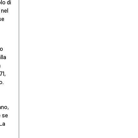
lo di
 nel
se
o
to
lla
a
71,
o.
ano,
e se
 La