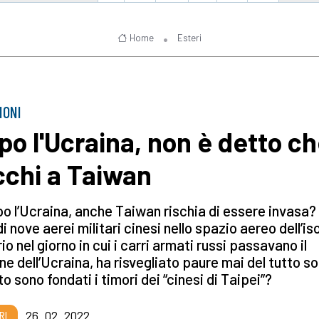
Home
Esteri
IONI
po l'Ucraina, non è detto c
cchi a Taiwan
o l’Ucraina, anche Taiwan rischia di essere invasa? 
di nove aerei militari cinesi nello spazio aereo dell’iso
io nel giorno in cui i carri armati russi passavano il
ne dell’Ucraina, ha risvegliato paure mai del tutto so
o sono fondati i timori dei “cinesi di Taipei”?
RI
26_02_2022