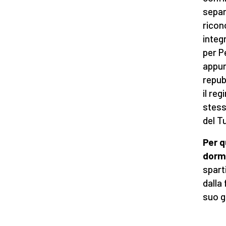
separ
ricon
integr
per P
appun
repub
il re
stess
del T
Per q
dorm
spart
dalla 
suo g