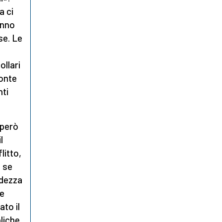
a ci
anno
se. Le
llari
ronte
ti
 però
l
litto,
o se
ddezza
me
to il
liche