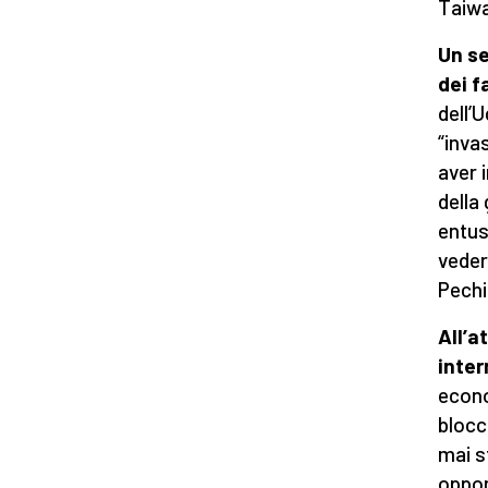
Taiwa
Un se
dei f
dell’
“invas
aver 
della
entus
veder
Pechi
All’a
inter
econo
blocc
mai s
oppon