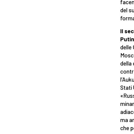
facen
del s
forma
Il se
Putin
delle
Mosca
della
contr
l’Auk
Stati
«Russ
minare
adiac
ma an
che p