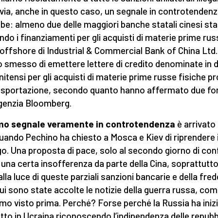
via, anche in questo caso, un segnale in controtendenz
be: almeno due delle maggiori banche statali cinesi st
ando i finanziamenti per gli acquisti di materie prime rus
 offshore di Industrial & Commercial Bank of China Ltd.
 smesso di emettere lettere di credito denominate in do
nitensi per gli acquisti di materie prime russe fisiche p
'esportazione, secondo quanto hanno affermato due fon
agenzia Bloomberg.
rimo segnale veramente in controtendenza
è arrivato
 quando Pechino ha chiesto a Mosca e Kiev di riprendere i
go. Una proposta di pace, solo al secondo giorno di conf
a una certa insofferenza da parte della Cina, soprattutt
 alla luce di queste parziali sanzioni bancarie e della fre
ui sono state accolte le notizie della guerra russa, co
mo visto prima. Perché? Forse perché la Russia ha inizia
itto in Ucraina riconoscendo l’indipendenza delle repubb