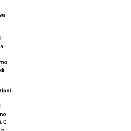
va
di
ma
amo
di
zioni
il
ono
. Ci
i».