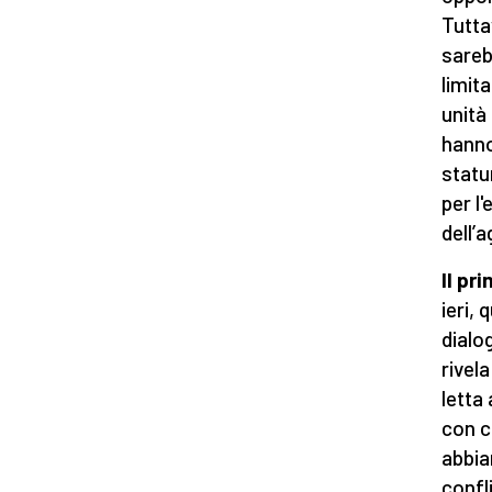
Tutta
sareb
limit
unità
hanno
statu
per l
dell’
Il p
ieri,
dialo
rivel
letta
con c
abbia
confl