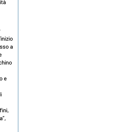
ità
r
’inizio
esso a
e
chino
o e
i
ini,
a”,