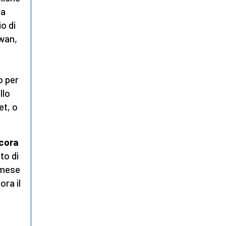
ra
o di
iwan,
o per
llo
et, o
ncora
to di
n mese
ora il