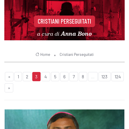
CRISTIANI PERSEGUITATI
a cura di
Anna Bono
Home
Cristiani Perseguitati
«
1
2
3
4
5
6
7
8
...
123
124
»