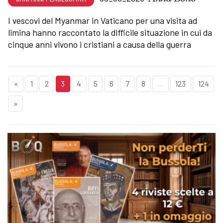
I vescovi del Myanmar in Vaticano per una visita ad
limina hanno raccontato la difficile situazione in cui da
cinque anni vivono i cristiani a causa della guerra
«
1
2
3
4
5
6
7
8
...
123
124
»