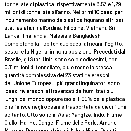
tonnellate di plastica: rispettivamente 3,53 e 1,29
milioni di tonnellate all’anno. Nei primi 10 paesi per
inquinamento marino da plastica figurano altri sei
stati asiatici: nell’ordine, Filippine, Vietnam, Sri
Lanka, Thailandia, Malesia e Bangladesh.
Completano la Top ten due paesi africani: l’Egitto,
sesto, e la Nigeria, in nona posizione. Preceduti dal
Brasile, gli Stati Uniti sono solo dodicesimi, con
0,11 milioni di tonnellate, più o meno la stessa
quantità complessiva dei 23 stati rivieraschi
dell’Unione Europea. I più grandi inquinatori sono
paesi rivieraschi attraversati da fiumi tra i più
lunghi del mondo oppure isole. Il 90% della plastica
che finisce negli oceani è trasportata da dieci fiumi
soltanto. Otto sono in Asia: Yangtze, Indo, Fiume
Giallo, Hai He, Gange, Fiume delle Perle, Amur e
Mekong. Due sono africani: Nilo e Niger. Questi