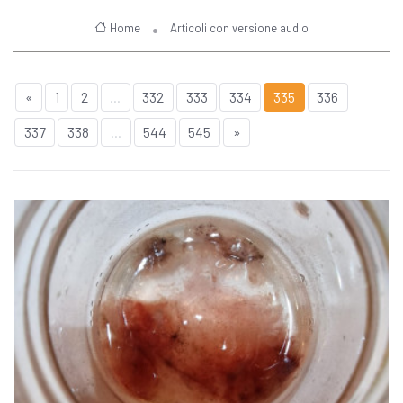
Home
Articoli con versione audio
«
1
2
...
332
333
334
335
336
337
338
...
544
545
»