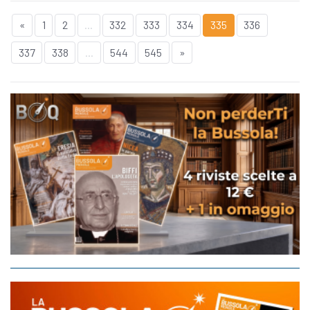
«
1
2
...
332
333
334
335
336
337
338
...
544
545
»