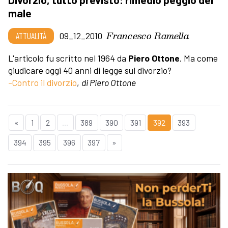
male
Francesco Ramella
ATTUALITÀ
09_12_2010
L'articolo fu scritto nel 1964 da
Piero Ottone
. Ma come
giudicare oggi 40 anni di legge sul divorzio?
-Contro il divorzio
,
di Piero Ottone
«
1
2
...
389
390
391
392
393
394
395
396
397
»