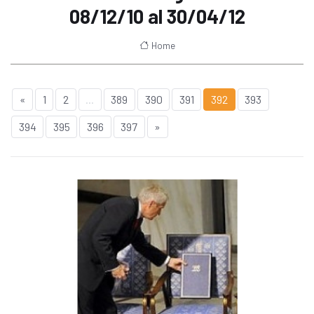
08/12/10 al 30/04/12
Home
«
1
2
...
389
390
391
392
393
394
395
396
397
»