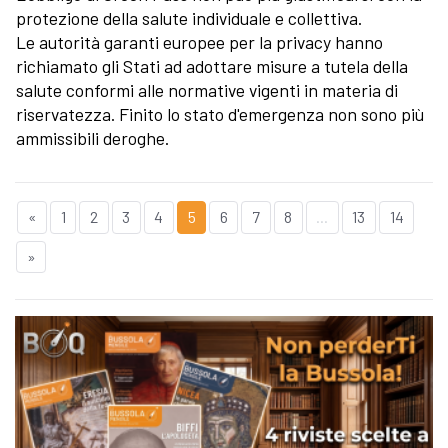
protezione della salute individuale e collettiva.
Le autorità garanti europee per la privacy hanno
richiamato gli Stati ad adottare misure a tutela della
salute conformi alle normative vigenti in materia di
riservatezza. Finito lo stato d'emergenza non sono più
ammissibili deroghe.
«
1
2
3
4
5
6
7
8
...
13
14
»