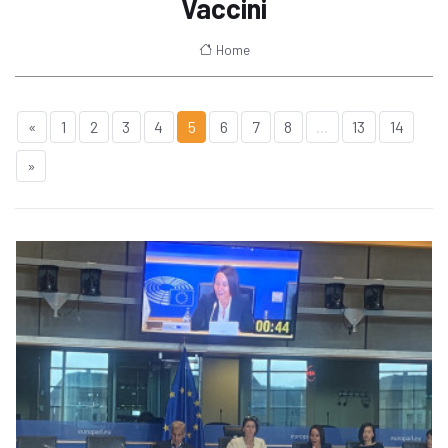
Vaccini
Home
«
1
2
3
4
5
6
7
8
...
13
14
»