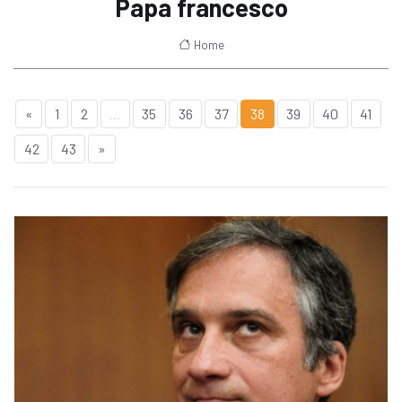
Papa francesco
Home
«
1
2
...
35
36
37
38
39
40
41
42
43
»