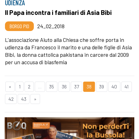
UDIENZA
Il Papa incontra i familiari di Asia Bibi
BORGO PIO
24_02_2018
L'associazione Aiuto alla Chiesa che soffre porta in
udienza da Francesco il marito e una delle figlie di Asia
Bibi, la donna cattolica pakistana in carcere dal 2009
per un accusa di blasfemia
«
1
2
...
35
36
37
38
39
40
41
42
43
»