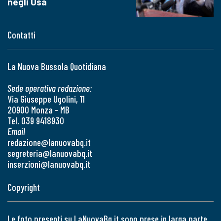
negli Usa
Contatti
La Nuova Bussola Quotidiana
Sede operativa redazione:
Via Giuseppe Ugolini, 11
20900 Monza - MB
Tel. 039 9418930
Email
redazione@lanuovabq.it
segreteria@lanuovabq.it
inserzioni@lanuovabq.it
Copyright
Le foto presenti su LaNuovaBq.it sono prese in larga parte