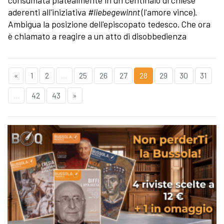
consumata platealmente in un centinaio di chiese
aderenti all'iniziativa
#liebegewinnt
(l'amore vince).
Ambigua la posizione dell'episcopato tedesco. Che ora
è chiamato a reagire a un atto di disobbedienza
«
1
2
...
25
26
27
28
29
30
31
...
42
43
»