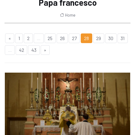
Papa francesco
Home
«
1
2
...
25
26
27
28
29
30
31
...
42
43
»