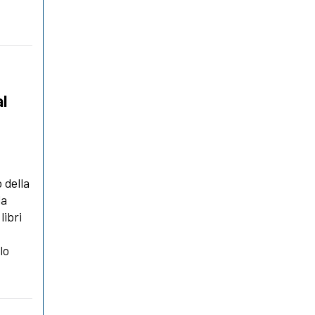
al
o della
la
libri
lo