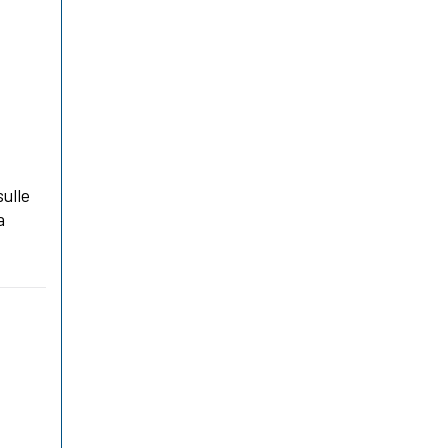
sulle
a