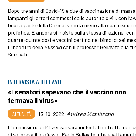
Dopo tre anni di Covid-19 e due di vaccinazione di massa
lampanti gli errori commessi dalle autorità civili, con l’ava
buona parte della Chiesa, venuta meno alla sua mission
profetica. E ancora si insiste sulla stessa direzione, con
quarte-quinte dosi e vaccini perfino nei bimbi di sei mes
L’incontro della
Bussola
con il professor Bellavite e la fi
Scrosati.
INTERVISTA A BELLAVITE
«I senatori sapevano che il vaccino non
fermava il virus»
Andrea Zambrano
ATTUALITÀ
13_10_2022
L'ammissione di Pfizer sui vaccini testati in fretta non c
di sorpresa il professor Paolo Bellavite, che esattament