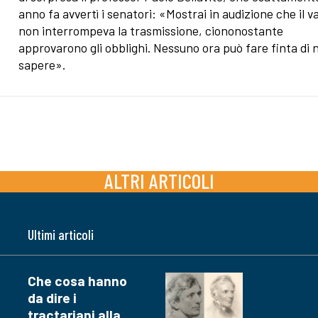
anno fa avvertì i senatori: «Mostrai in audizione che il v
non interrompeva la trasmissione, ciononostante
approvarono gli obblighi. Nessuno ora può fare finta di 
sapere».
ALTRI ARTICOLI
Ultimi articoli
Che cosa hanno
da dire i
tractariani alla