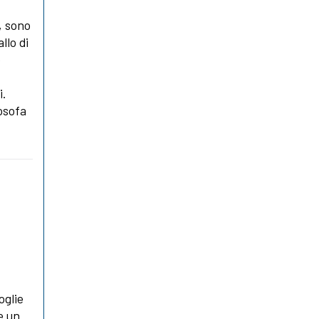
, sono
llo di
e
i.
losofa
oglie
e un