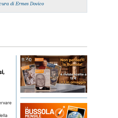
cura di Ermes Dovico
si,
ervare
ella