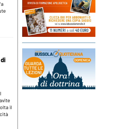
fa
ute
di
l
avite
lta il
cità