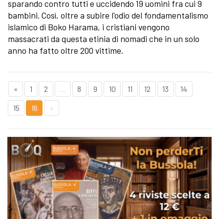
sparando contro tutti e uccidendo 19 uomini fra cui 9
bambini. Così, oltre a subire l'odio del fondamentalismo
islamico di Boko Harama, i cristiani vengono
massacrati da questa etinia di nomadi che in un solo
anno ha fatto oltre 200 vittime.
«
1
2
...
8
9
10
11
12
13
14
15
16
»