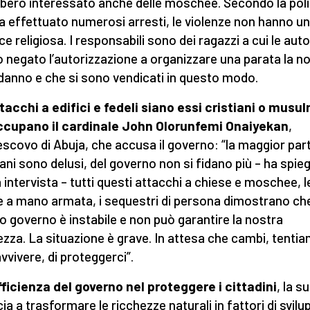
bero interessato anche delle moschee. Secondo la poli
a effettuato numerosi arresti, le violenze non hanno u
ce religiosa. I responsabili sono dei ragazzi a cui le auto
 negato l’autorizzazione a organizzare una parata la no
anno e che si sono vendicati in questo modo.
ttacchi a edifici e fedeli siano essi cristiani o musu
ccupano il cardinale John Olorunfemi Onaiyekan
,
escovo di Abuja, che accusa il governo: “la maggior part
iani sono delusi, del governo non si fidano più – ha spie
a intervista – tutti questi attacchi a chiese e moschee, l
e a mano armata, i sequestri di persona dimostrano che
o governo è instabile e non può garantire la nostra
ezza. La situazione è grave. In attesa che cambi, tentia
vvivere, di proteggerci”.
fficienza del governo nel proteggere i cittadini
, la s
ia a trasformare le ricchezze naturali in fattori di svilu