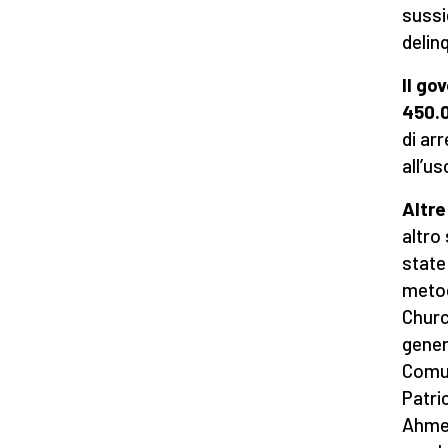
sussi
delin
Il go
450.
di arr
all’us
Altre
altro
state
metod
Churc
genere
Comun
Patri
Ahmed