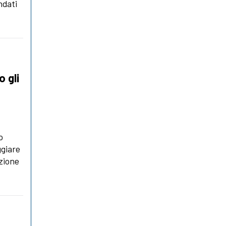
ndati
o gli
o
ggiare
rzione