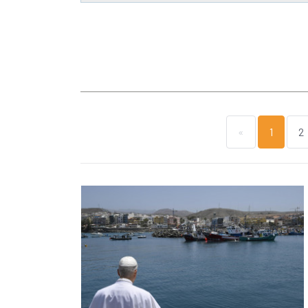
«
1
2