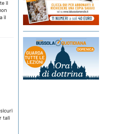
e il
 non
 il
 sicuri
 tali