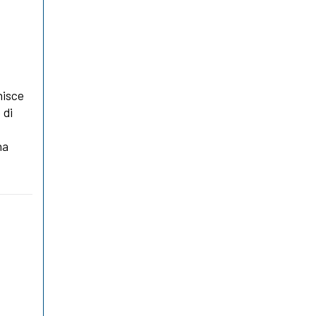
nisce
 di
na