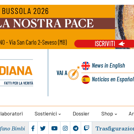
News
in English
VAI A
Noticias
en Español
llaboratori
Sostienici
Dossier
Shop
Ar
Trasfigurazio
efano Bimbi