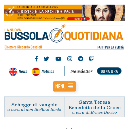
Newsletter
News
Noticias
DONA ORA
MENU
Santa Teresa
Schegge di vangelo
Benedetta della Croce
a cura di don Stefano Bimbi
a cura di Ermes Dovico