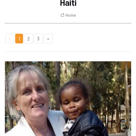
Haiti
Home
«
1
2
3
»