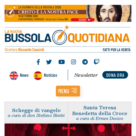
Newsletter
News
Noticias
DONA ORA
MENU
Santa Teresa
Schegge di vangelo
Benedetta della Croce
a cura di don Stefano Bimbi
a cura di Ermes Dovico