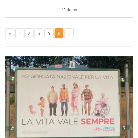
Home
«
1
2
3
4
5
»