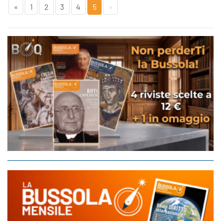
«
1
2
3
4
5
»