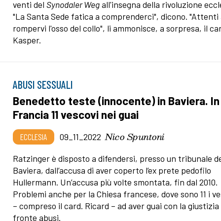
venti del
Synodaler Weg
all'insegna della rivoluzione eccl
"La Santa Sede fatica a comprenderci", dicono. "Attenti
rompervi l'osso del collo", li ammonisce, a sorpresa, il ca
Kasper.
ABUSI SESSUALI
Benedetto teste (innocente) in Baviera. In
Francia 11 vescovi nei guai
Nico Spuntoni
ECCLESIA
09_11_2022
Ratzinger è disposto a difendersi, presso un tribunale de
Baviera, dall’accusa di aver coperto l’ex prete pedofilo
Hullermann. Un’accusa più volte smontata, fin dal 2010.
Problemi anche per la Chiesa francese, dove sono 11 i ve
– compreso il card. Ricard – ad aver guai con la giustizia 
fronte abusi.