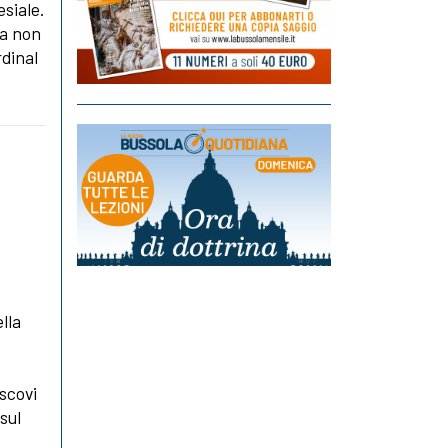
esiale.
 a non
rdinal
lla
scovi
sul