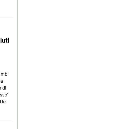
luti
cambi
la
 di
esso”
’Ue