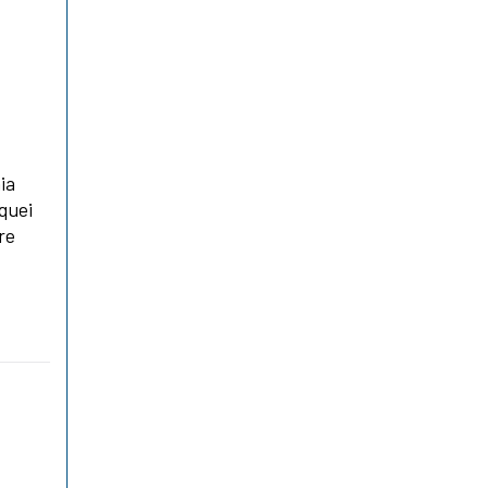
ia
 quei
re
i