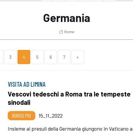
Germania
Home
3
4
5
6
7
»
VISITA AD LIMINA
Vescovi tedeschi a Roma tra le tempeste
sinodali
BORGO PIO
15_11_2022
Insieme ai presuli della Germania giungono in Vaticano a