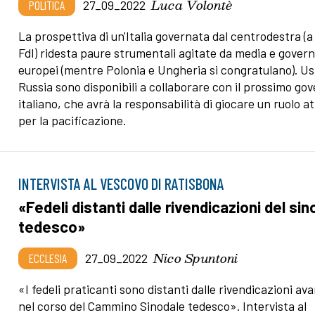
Luca Volontè
POLITICA
27_09_2022
La prospettiva di un'Italia governata dal centrodestra (a
FdI) ridesta paure strumentali agitate da media e govern
europei (mentre Polonia e Ungheria si congratulano). Us
Russia sono disponibili a collaborare con il prossimo go
italiano, che avrà la responsabilità di giocare un ruolo at
per la pacificazione.
INTERVISTA AL VESCOVO DI RATISBONA
«Fedeli distanti dalle rivendicazioni del si
tedesco»
Nico Spuntoni
ECCLESIA
27_09_2022
«I fedeli praticanti sono distanti dalle rivendicazioni av
nel corso del Cammino Sinodale tedesco». Intervista al