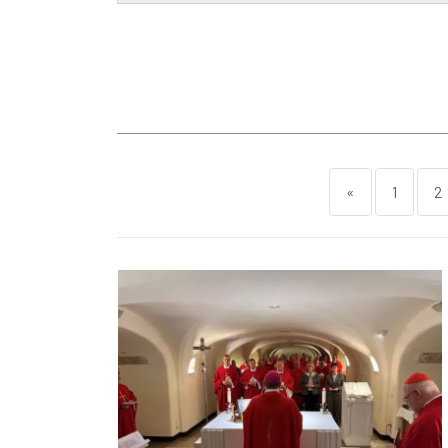
«
1
2