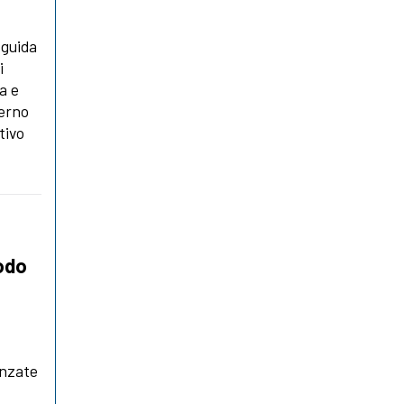
 guida
i
a e
verno
tivo
nodo
anzate