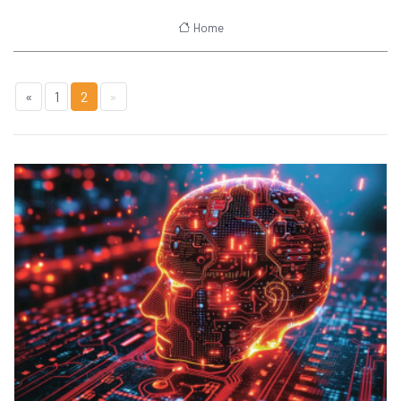
Home
«
1
2
»