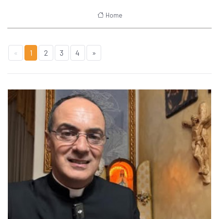
Home
«
1
2
3
4
»