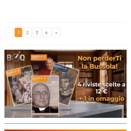
«
1
2
3
4
»