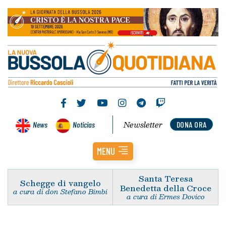
Newsletter
News
Noticias
DONA ORA
MENU
Santa Teresa
Schegge di vangelo
Benedetta della Croce
a cura di don Stefano Bimbi
a cura di Ermes Dovico