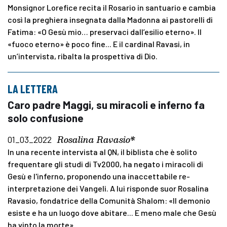
Monsignor Lorefice recita il Rosario in santuario e cambia
così la preghiera insegnata dalla Madonna ai pastorelli di
Fatima: «O Gesù mio… preservaci dall’esilio eterno». Il
«fuoco eterno» è poco fine... E il cardinal Ravasi, in
un’intervista, ribalta la prospettiva di Dio.
LA LETTERA
Caro padre Maggi, su miracoli e inferno fa
solo confusione
Rosalina Ravasio*
01_03_2022
In una recente intervista al QN, il biblista che è solito
frequentare gli studi di Tv2000, ha negato i miracoli di
Gesù e l'inferno, proponendo una inaccettabile re-
interpretazione dei Vangeli. A lui risponde suor Rosalina
Ravasio, fondatrice della Comunità Shalom: «Il demonio
esiste e ha un luogo dove abitare... E meno male che Gesù
ha vinto la morte»