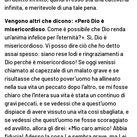
infinita, e meritevole di una tale pena.
Vengono altri che dicono: «Però Dio è
misericordioso
. Come è possibile che Dio renda
un'anima infelice per l'eter­nità?». Sì, Dio è
misericordioso. Vi posso dire ciò che ho detto
assai spesso: siano rese lodi e ringraziamenti a
Dio perché è misericordioso! Se oggi venissi
chiamato al capezzale di un malato grave e se
risultasse che questo pover'uomo ha alli­neato
nella sua vita un peccato dopo l'altro, se mi fosse
chiaro che l'intera sua vita è stata un continuo di
gravi peccati, e se vedessi che a quest'uomo
dispiace di avere vissuto una vita così sbagliata, e
se vedessi che quest'uo­mo ne fosse scoraggiato
ed avvilito, allora gli direi: «Mio caro amico! Abbia
fiducia! Adesso la cosa Le sembra grave, ma Lei