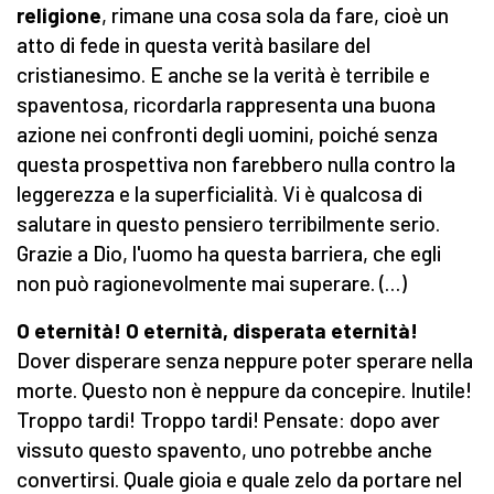
religione
, ri­mane una cosa sola da fare, cioè un
atto di fede in questa verità basilare del
cristianesimo. E anche se la verità è terribile e
spaven­tosa, ricordarla rappresenta una buona
azione nei confronti degli uomini, poiché senza
questa prospettiva non farebbero nulla contro la
legge­rezza e la superficialità. Vi è qualcosa di
salutare in que­sto pensiero terribilmente serio.
Grazie a Dio, l'uomo ha questa barriera, che egli
non può ragionevolmente mai supera­re. (…)
O eternità! O eternità, disperata eternità!
Dover disperare senza neppure poter sperare nella
morte. Questo non è neppure da concepire. Inutile!
Troppo tardi! Troppo tardi! Pensate: dopo aver
vissuto questo spavento, uno potrebbe anche
conver­tirsi. Quale gioia e quale zelo da portare nel