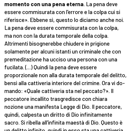
momento con una pena eterna
. La pena deve
essere commisurata con l'errore e la colpa cui si
riferisce». Ebbene sì, questo lo diciamo anche noi.
La pena deve essere commisurata con la colpa,
ma non con la durata temporale della colpa.
Altrimenti bisognerebbe chiudere in prigione
solamente per alcuni istanti un crimina­le che con
premeditazione ha ucciso una persona con una
fucilata. (…) Quindi la pena deve essere
proporzionale non alla durata temporale del delitto,
bensì alla cattiveria interiore del crimine. Ora vi do­
mando: «Quale cattiveria sta nel peccato?». Il
peccatore in­callito trasgredisce con chiara
nozione una manifesta Legge di Dio. Il peccatore,
quindi, calpesta un diritto di Dio infi­nitamente
sacro. Si ribella all'infinita maestà di Dio. Que­sto è
un delitto infinito, quindi in esso sta una cattiveria