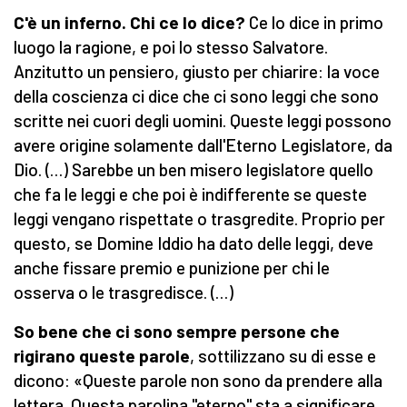
C'è un inferno. Chi ce lo dice?
Ce lo dice in primo
luogo la ragione, e poi lo stesso Salvatore.
Anzitutto un pensiero, giusto per chiarire: la voce
della coscienza ci dice che ci sono leggi che sono
scritte nei cuori degli uomini. Queste leggi possono
avere origine solamente dall'Eterno Legislato­re, da
Dio. (…) Sarebbe un ben mi­sero legislatore quello
che fa le leggi e che poi è indiffe­rente se queste
leggi vengano rispettate o trasgredite. Pro­prio per
questo, se Domine Iddio ha dato delle leggi, deve
anche fissare premio e punizione per chi le
osserva o le trasgredisce. (…)
So bene che ci sono sempre persone che
rigirano queste parole
, sottilizzano su di esse e
dicono: «Queste parole non sono da prendere alla
lettera. Questa parolina "eterno" sta a significare