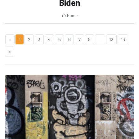
Biden
Home
«
1
2
3
4
5
6
7
8
...
12
13
»