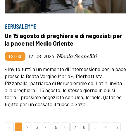
GERUSALEMME
Un 15 agosto di preghiera e di negoziati per
la pace nel Medio Oriente
Nicola Scopelliti
ESTERI
12_08_2024
«Invito tutti a un momento di intercessione per la pace
presso la Beata Vergine Maria», Pierbattista
Pizzaballa, patriarca di Gerusalemme dei Latini invita
alla preghiera il 15 agosto, lo stesso giorno in cui si
terrà il prossimo negoziato con Usa, Israele, Qatar ed
Egitto per un cessate il fuoco a Gaza.
«
1
2
3
4
5
6
7
8
...
12
13