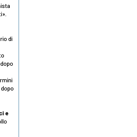
nista
i».
rio di
to
 dopo
ermini
o dopo
ci e
ollo