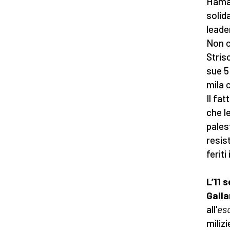
Hamas
solid
leade
Non c
Stris
sue 5
mila 
Il fa
che l
pales
resis
feriti
L’11 
Gall
all'
es
miliz