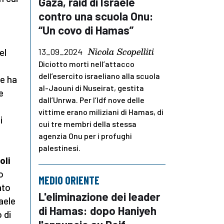
Gaza, raid di Israele
contro una scuola Onu:
“Un covo di Hamas”
Nicola Scopelliti
13_09_2024
el
Diciotto morti nell’attacco
dell’esercito israeliano alla scuola
ve ha
al-Jaouni di Nuseirat, gestita
e
dall’Unrwa. Per l’Idf nove delle
vittime erano miliziani di Hamas, di
i
cui tre membri della stessa
agenzia Onu per i profughi
palestinesi.
oli
o
MEDIO ORIENTE
ato
L'eliminazione dei leader
aele
di Hamas: dopo Haniyeh
 di