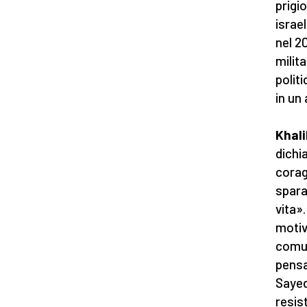
prigio
israe
nel 2
milit
polit
in un
Khal
dichi
corag
spara
vita»
motiv
comun
pensa
Sayed
resis