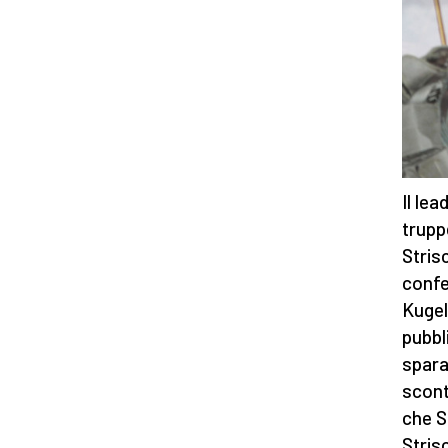
Il le
trupp
Stris
confe
Kugel
pubbl
spara
scont
che S
Stris