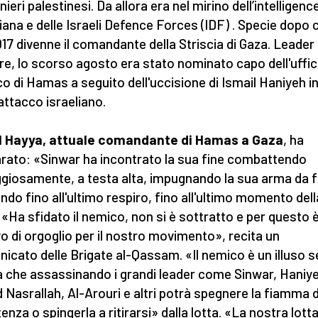
nieri palestinesi. Da allora era nel mirino dell’intelligenc
liana e delle Israeli Defence Forces (IDF) . Specie dopo 
017 divenne il comandante della Striscia di Gaza. Leader
are, lo scorso agosto era stato nominato capo dell'uffic
ico di Hamas a seguito dell'uccisione di Ismail Haniyeh in
 attacco israeliano.
il Hayya, attuale comandante di Hamas a Gaza
, ha
arato: «Sinwar ha incontrato la sua fine combattendo
giosamente, a testa alta, impugnando la sua arma da 
ndo fino all'ultimo respiro, fino all'ultimo momento del
. «Ha sfidato il nemico, non si è sottratto e per questo 
o di orgoglio per il nostro movimento», recita un
icato delle Brigate al-Qassam. «Il nemico è un illuso s
 che assassinando i grandi leader come Sinwar, Haniye
 Nasrallah, Al-Arouri e altri potrà spegnere la fiamma d
tenza o spingerla a ritirarsi» dalla lotta. «La nostra lott