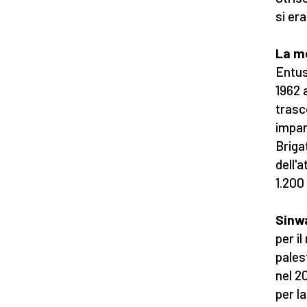
si era
La mo
Entus
1962 
trasc
impara
Briga
dell'
1.200 
Sinwa
per il
pales
nel 2
per la