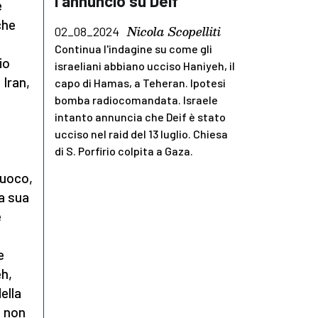
l'annuncio su Deif
e
che
Nicola Scopelliti
02_08_2024
Continua l'indagine su come gli
io
israeliani abbiano ucciso Haniyeh, il
 Iran,
capo di Hamas, a Teheran. Ipotesi
bomba radiocomandata. Israele
intanto annuncia che Deif è stato
ucciso nel raid del 13 luglio. Chiesa
di S. Porfirio colpita a Gaza.
fuoco,
la sua
è
e
h,
ella
a non