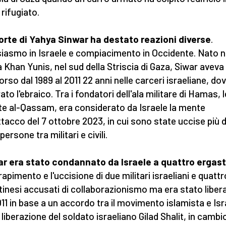
 rifugiato.
rte di Yahya Sinwar ha destato reazioni diverse
.
iasmo in Israele e compiacimento in Occidente. Nato n
a Khan Yunis, nel sud della Striscia di Gaza, Siwar aveva
orso dal 1989 al 2011 22 anni nelle carceri israeliane, do
to l'ebraico. Tra i fondatori dell'ala militare di Hamas, l
te al-Qassam, era considerato da Israele la mente
attacco del 7 ottobre 2023, in cui sono state uccise più d
persone tra militari e civili.
r era stato condannato da Israele a quattro ergast
 rapimento e l'uccisione di due militari israeliani e quattr
tinesi accusati di collaborazionismo ma era stato liber
011 in base a un accordo tra il movimento islamista e Isr
 liberazione del soldato israeliano Gilad Shalit, in cambio