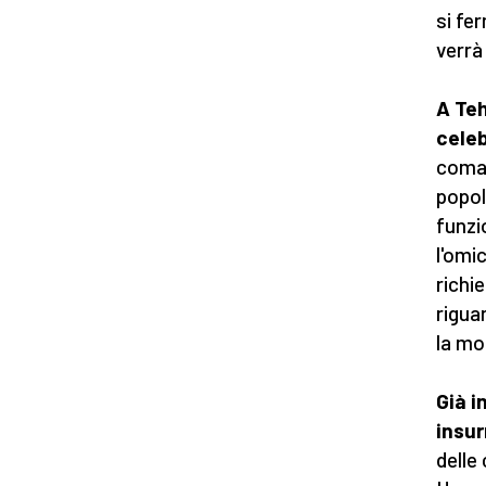
si fe
verrà 
A Teh
celeb
coman
popol
funzi
l'omi
richi
rigua
la mo
Già i
insur
delle