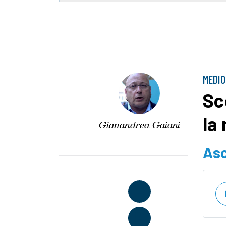
MEDIO
Sc
la
Gianandrea Gaiani
Asc