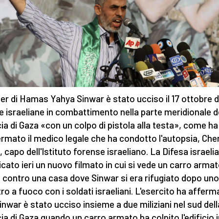
ader di Hamas Yahya Sinwar è stato ucciso il 17 ottobre d
e israeliane in combattimento nella parte meridionale d
cia di Gaza «con un colpo di pistola alla testa», come ha
rmato il medico legale che ha condotto l'autopsia, Che
, capo dell'Istituto forense israeliano. La Difesa israeli
icato ieri un nuovo filmato in cui si vede un carro arma
 contro una casa dove Sinwar si era rifugiato dopo uno
ro a fuoco con i soldati israeliani. L'esercito ha afferm
inwar è stato ucciso insieme a due miliziani nel sud dell
cia di Gaza quando un carro armato ha colpito l'edificio i