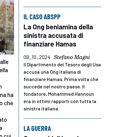
IL CASO ABSPP
La Ong beniamina della
sinistra accusata di
finanziare Hamas
Stefano Magni
09_10_2024
alle
Il Dipartimento del Tesoro degli Usa
ella
accusa una Ong italiana di
finanziare Hamas. Prima volta che
n
succede nel nostro paese. Il
fondatore, Mohammed Hannoun
ana ha
era in ottimi rapporti con tutta la
to che
sinistra italiana.
ato
a
LA GUERRA
n cui