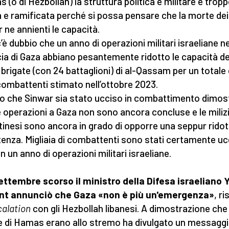
 (o di Hezbollah) la struttura politica e militare è trop
a e ramificata perché si possa pensare che la morte dei
r ne annienti le capacità.
’è dubbio che un anno di operazioni militari israeliane ne
cia di Gaza abbiano pesantemente ridotto le capacità de
 brigate (con 24 battaglioni) di al-Qassam per un totale 
combattenti stimato nell’ottobre 2023.
tto che Sinwar sia stato ucciso in combattimento dimos
e operazioni a Gaza non sono ancora concluse e le miliz
tinesi sono ancora in grado di opporre una seppur ridot
tenza. Migliaia di combattenti sono stati certamente uc
 in un anno di operazioni militari israeliane.
settembre scorso il ministro della Difesa israeliano 
ant annunciò che Gaza «non è più un'emergenza»
, r
calation
con gli Hezbollah libanesi. A dimostrazione che 
ie di Hamas erano allo stremo ha divulgato un messagg