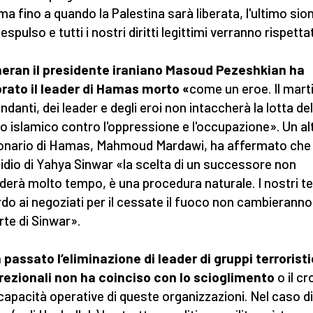
rma fino a quando la Palestina sarà liberata, l'ultimo sio
espulso e tutti i nostri diritti legittimi verranno rispettat
eran il presidente iraniano Masoud Pezeshkian ha
rato il leader di Hamas morto «
come un eroe. Il marti
danti, dei leader e degli eroi non intaccherà la lotta del
o islamico contro l'oppressione e l'occupazione». Un al
onario di Hamas, Mahmoud Mardawi, ha affermato che
cidio di Yahya Sinwar «la scelta di un successore non
ederà molto tempo, è una procedura naturale. I nostri t
rdo ai negoziati per il cessate il fuoco non cambierann
rte di Sinwar».
n passato l’eliminazione di leader di gruppi terroristi
rezionali non ha coinciso con lo scioglimento
o il cr
 capacità operative di queste organizzazioni. Nel caso di