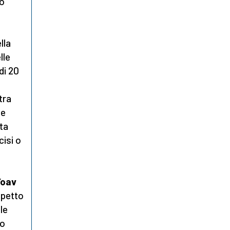
po
lla
lle
di 20
tra
ie
ta
cisi o
Yoav
ispetto
le
io