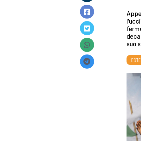
Appel
l'ucc
ferma
deca
suo s
ESTE