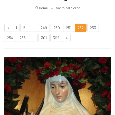
Home
Santo del giorno
«
1
2
...
249
250
251
252
253
254
255
...
301
302
»