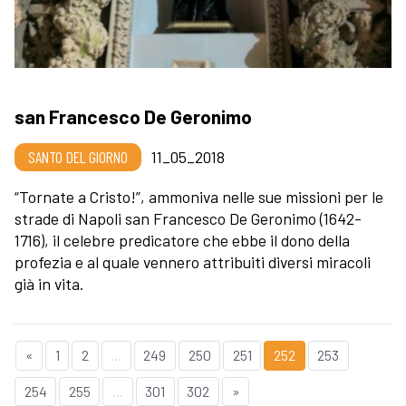
san Francesco De Geronimo
SANTO DEL GIORNO
11_05_2018
“Tornate a Cristo!”, ammoniva nelle sue missioni per le
strade di Napoli san Francesco De Geronimo (1642-
1716), il celebre predicatore che ebbe il dono della
profezia e al quale vennero attribuiti diversi miracoli
già in vita.
«
1
2
...
249
250
251
252
253
254
255
...
301
302
»