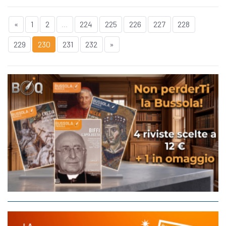
«
1
2
...
224
225
226
227
228
229
230
231
232
»