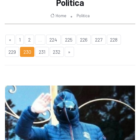
Politica
Home
Politica
«
1
2
...
224
225
226
227
228
229
230
231
232
»