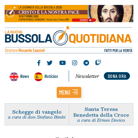
Newsletter
News
Noticias
DONA ORA
MENU
Santa Teresa
Schegge di vangelo
Benedetta della Croce
a cura di don Stefano Bimbi
a cura di Ermes Dovico