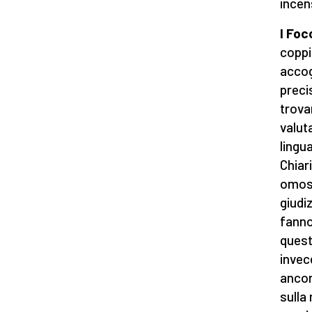
incen
I Foc
coppi
accog
preci
trova
valut
lingu
Chiar
omose
giudi
fanno
quest
invec
ancor
sulla