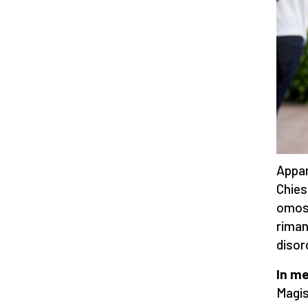
Appar
Chies
omose
riman
disor
In me
Magis