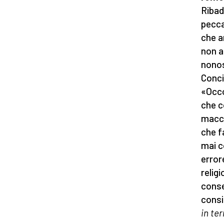
Ribad
pecca
che a
non a
nonos
Conci
«Occo
che c
macch
che f
mai c
error
relig
conse
consi
in ter