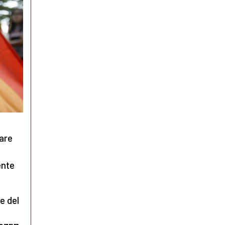
nare
ente
te del