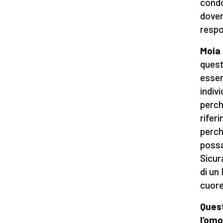
condo
dover
respo
Moia 
quest
essere
indiv
perch
rifer
perch
possa
Sicur
di un
cuore 
Quest
l’omo