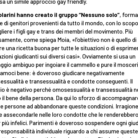
sa un simile approccio gay friendly.
olarini hanno creato il
g
ruppo “Nessuno solo”
, forma
e di genitori provenienti da tutto il mondo, con lo scopo
liere i figli gay e trans dei membri del movimento. Più
samente, come spiega Moia, «l’obiettivo non è quello di
re una ricetta buona per tutte le situazioni o di esprime
azioni giudicanti sui diversi casi». Ovviamente si usa un
aggio ambiguo per ingoiare il cammello e pure il moscer
iamoci bene: è doveroso giudicare negativamente
ssualità e transessualità e condotte conseguenti. Il
zio è negativo perché omosessualità e transessualità 
 il bene della persona. Da qui lo sforzo di accompagnar
e persone ad abbandonare queste condizioni. Irragion
e assecondarle nelle loro condotte che le renderebber
 più infelici. Parimenti è doveroso sospendere ogni giud
 responsabilità individuale riguardo a chi assume queste