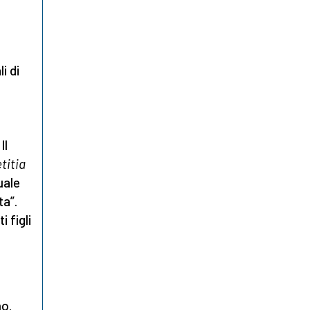
i di
Il
titia
uale
ta”.
 figli
o.