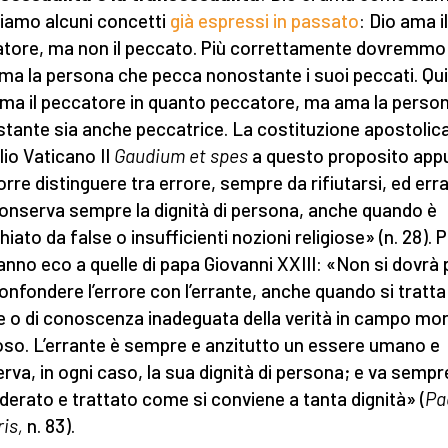
iamo alcuni concetti
già espressi in passato
: Dio ama il
tore, ma non il peccato. Più correttamente dovremmo 
ma la persona che pecca nonostante i suoi peccati. Qui
ma il peccatore in quanto peccatore, ma ama la perso
tante sia anche peccatrice. La costituzione apostolica
lio Vaticano II
Gaudium et spes
a questo proposito app
rre distinguere tra errore, sempre da rifiutarsi, ed err
onserva sempre la dignità di persona, anche quando è
iato da false o insufficienti nozioni religiose» (n. 28). 
anno eco a quelle di papa Giovanni XXIII: «Non si dovrà
onfondere l’errore con l’errante, anche quando si tratta
e o di conoscenza inadeguata della verità in campo mor
ioso. L’errante è sempre e anzitutto un essere umano e
rva, in ogni caso, la sua dignità di persona; e va sempr
derato e trattato come si conviene a tanta dignità» (
Pa
ris,
n. 83).