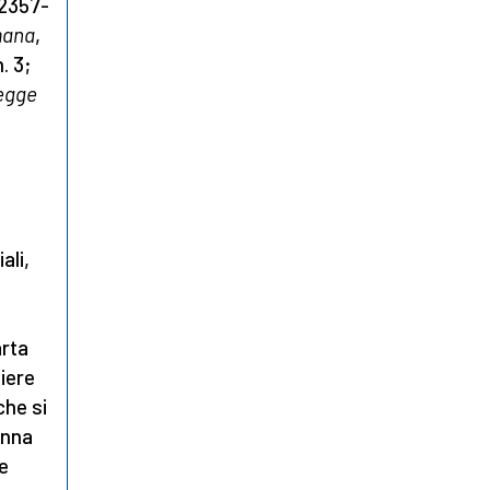
 2357-
mana
,
n. 3;
legge
ali,
arta
iere
 che si
enna
he