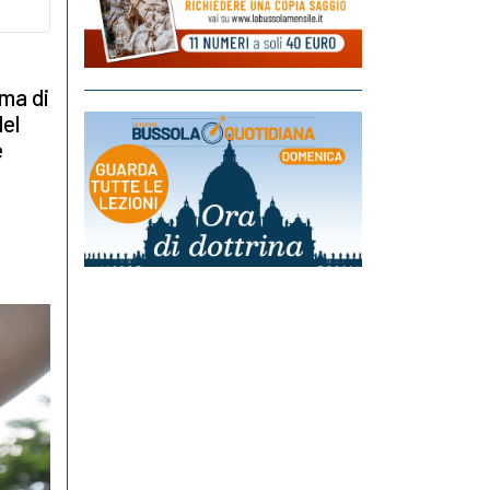
ema di
del
e