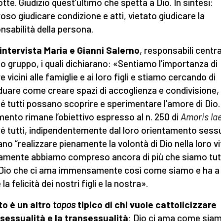
tte. Giudizio quest’ultimo che spetta a Dio. In sintesi:
oso giudicare condizione e atti, vietato giudicare la
nsabilità della persona.
intervista Maria e Gianni Salerno
, responsabili central
o gruppo, i quali dichiarano: «Sentiamo l’importanza di
 vicini alle famiglie e ai loro figli e stiamo cercando di
iduare come creare spazi di accoglienza e condivisione,
é tutti possano scoprire e sperimentare l’amore di Dio. 
imento rimane l’obiettivo espresso al n. 250 di
Amoris lae
é tutti, indipendentemente dal loro orientamento sess
no “realizzare pienamente la volontà di Dio nella loro vi
amente abbiamo compreso ancora di più che siamo tutti
 Dio che ci ama immensamente così come siamo e ha a
la felicità dei nostri figli e la nostra».
o è un altro
topos
tipico di chi vuole cattolicizzare
sessualità e la transessualità
: Dio ci ama come siam