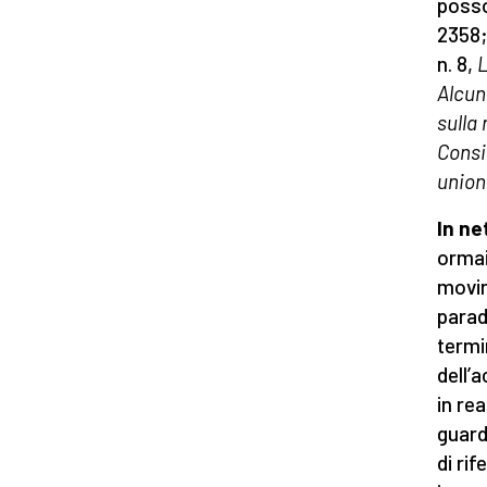
posso
2358;
n. 8,
L
Alcun
sulla
Consi
union
In ne
ormai 
movim
parad
termin
dell’
in re
guard
di ri