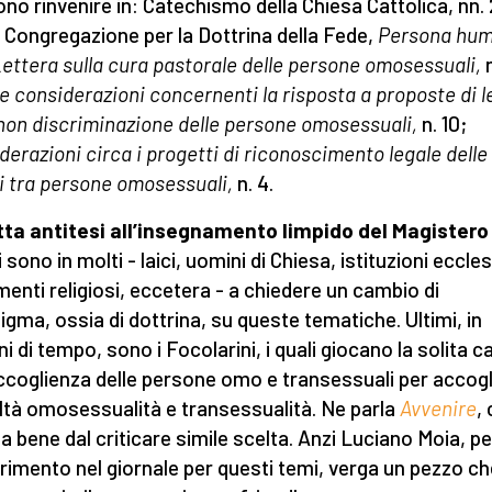
no rinvenire in: Catechismo della Chiesa Cattolica, nn.
 Congregazione per la Dottrina della Fede,
Persona hu
ettera sulla cura pastorale delle persone omosessuali,
e considerazioni concernenti la risposta a proposte di 
 non discriminazione delle persone omosessuali,
n. 10;
derazioni circa i progetti di riconoscimento legale delle
i tra persone omosessuali,
n. 4.
tta antitesi all’insegnamento limpido del Magistero
sono in molti - laici, uomini di Chiesa, istituzioni ecclesi
enti religiosi, eccetera - a chiedere un cambio di
igma, ossia di dottrina, su queste tematiche. Ultimi, in
i di tempo, sono i Focolarini, i quali giocano la solita c
accoglienza delle persone omo e transessuali per accogl
altà omosessualità e transessualità. Ne parla
Avvenire
,
a bene dal criticare simile scelta. Anzi Luciano Moia, p
ferimento nel giornale per questi temi, verga un pezzo c