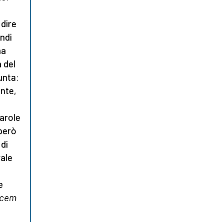
dire
ndi
na
 del
unta:
ante,
Parole
 però
 di
ale
e
cem