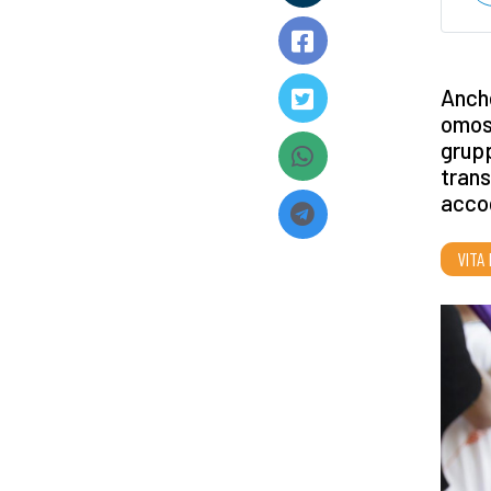
Anche
omose
grupp
trans
accog
VITA 