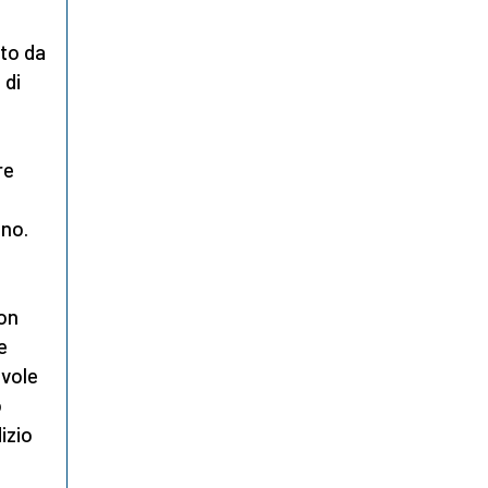
to da
 di
re
ino.
non
e
evole
o
izio