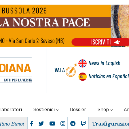
News
in English
VAI A
Noticias
en Español
llaboratori
Sostienici
Dossier
Shop
Ar
Trasfigurazio
efano Bimbi