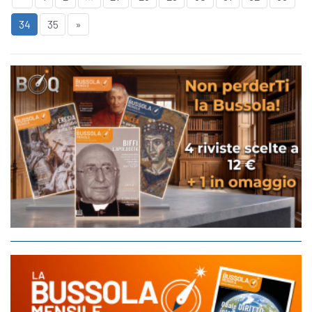
34
35
»