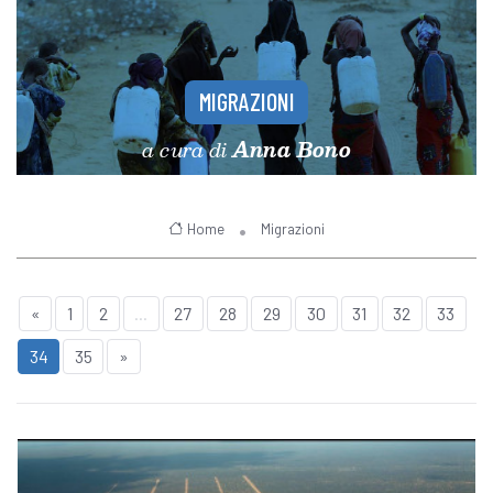
MIGRAZIONI
a cura di
Anna Bono
Home
Migrazioni
«
1
2
...
27
28
29
30
31
32
33
34
35
»