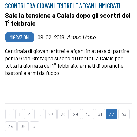
SCONTRI TRA GIOVANI ERITREI E AFGANI IMMIGRATI
Sale la tensione a Calais dopo gli scontri del
1° febbraio
Anna Bono
MIGRAZIONI
09_02_2018
Centinaia di giovani eritrei e afgani in attesa di partire
per la Gran Bretagna si sono affrontati a Calais per
tutta la giornata del 1° febbraio, armati di spranghe,
bastoni e armi da fuoco
«
1
2
...
27
28
29
30
31
32
33
34
35
»