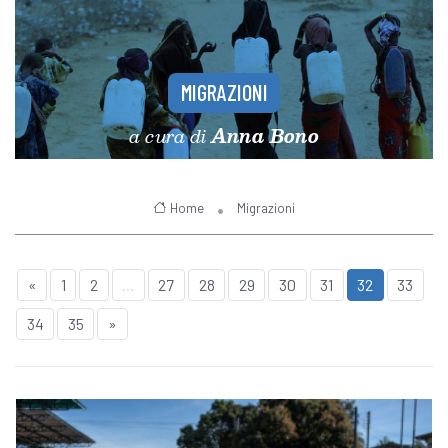
MIGRAZIONI
a cura di
Anna Bono
Home
Migrazioni
«
1
2
...
27
28
29
30
31
32
33
34
35
»