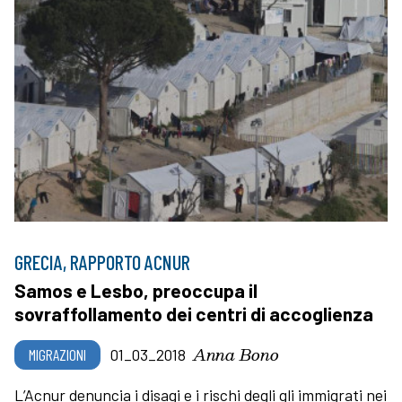
GRECIA, RAPPORTO ACNUR
Samos e Lesbo, preoccupa il
sovraffollamento dei centri di accoglienza
Anna Bono
MIGRAZIONI
01_03_2018
L’Acnur denuncia i disagi e i rischi degli gli immigrati nei