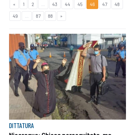
«
1
2
...
43
44
45
46
47
48
49
...
87
88
»
DITTATURA
Nicaragua: Chiesa perseguitata, ma