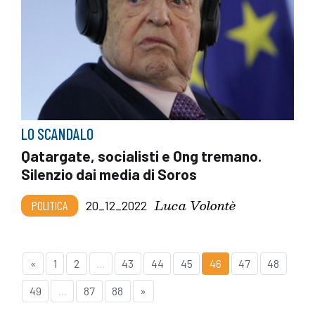
LO SCANDALO
Qatargate, socialisti e Ong tremano.
Silenzio dai media di Soros
Luca Volontè
POLITICA
20_12_2022
«
1
2
...
43
44
45
46
47
48
49
...
87
88
»