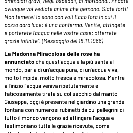
ammalati gravi, negli ospedali, ai moribondi. Andate
ovunque voi vediate anime che gemono. Siate forti!
Non temete! Io sono con voi! Ecco l’ora in cui il
pozzo darà luce: è una conferma. Venite, attingete
e porterete l’acqua nelle vostre case: otterrete
grazie infinite".
(Messaggio del 18.11.1966)
La Madonna Miracolosa delle rose ha
annunciato
che quest’acqua è la più santa al
mondo, parla di un’acqua pura, di un’acqua viva,
molto limpida, molto fresca e miracolosa. Mentre
all’inizio l’acqua veniva ripetutamente e
faticosamente tirata su col secchio dal marito
Giuseppe, oggi è presente nel giardino una grande
fontana con numerosi rubinetti da cui pellegrini di
tutto il mondo vengono ad attingere l’acqua e
testimoniano tutte le grazie ricevute, come