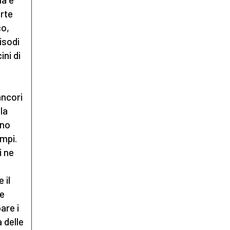
arte
co,
isodi
ini di
ancori
la
ono
ampi.
i ne
 il
te
are i
 delle