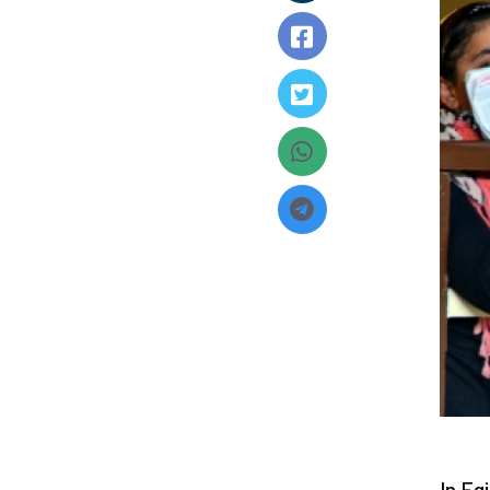
In Eg