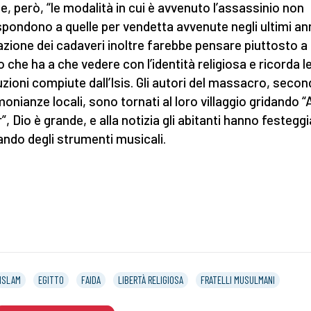
me, però, “le modalità in cui è avvenuto l’assassinio non
spondono a quelle per vendetta avvenute negli ultimi ann
azione dei cadaveri inoltre farebbe pensare piuttosto a
o che ha a che vedere con l’identità religiosa e ricorda l
zioni compiute dall’Isis. Gli autori del massacro, seco
monianze locali, sono tornati al loro villaggio gridando “
”, Dio è grande, e alla notizia gli abitanti hanno festegg
ndo degli strumenti musicali.
ISLAM
EGITTO
FAIDA
LIBERTÀ RELIGIOSA
FRATELLI MUSULMANI