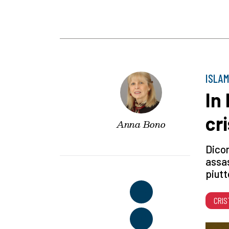
ISLAM
In 
cri
Anna Bono
Dicon
assas
piutt
CRIS