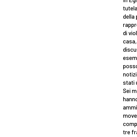
tutel
della
rappr
di vio
casa, 
discu
esemp
posso
notizi
stati
Sei m
hanno
ammis
moven
compi
tre f