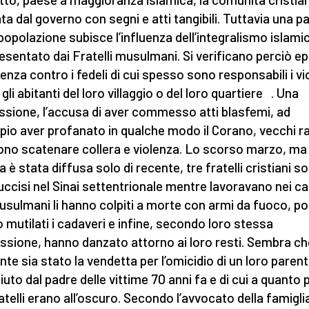
ata dal governo con segni e atti tangibili. Tuttavia una p
 popolazione subisce l’influenza dell’integralismo islami
esentato dai Fratelli musulmani. Si verificano perciò ep
lenza contro i fedeli di cui spesso sono responsabili i vic
gli abitanti del loro villaggio o del loro quartiere . Una
ssione, l’accusa di aver commesso atti blasfemi, ad
io aver profanato in qualche modo il Corano, vecchi r
no scatenare collera e violenza. Lo scorso marzo, ma 
a è stata diffusa solo di recente, tre fratelli cristiani s
 uccisi nel Sinai settentrionale mentre lavoravano nei c
usulmani li hanno colpiti a morte con armi da fuoco, po
 mutilati i cadaveri e infine, secondo loro stessa
sione, hanno danzato attorno ai loro resti. Sembra che
te sia stato la vendetta per l’omicidio di un loro paren
uto dal padre delle vittime 70 anni fa e di cui a quanto p
ratelli erano all’oscuro. Secondo l’avvocato della famiglia