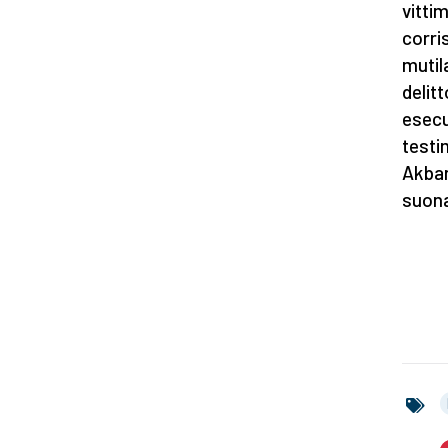
vitti
corri
mutil
delitt
esecu
testi
Akbar
suona