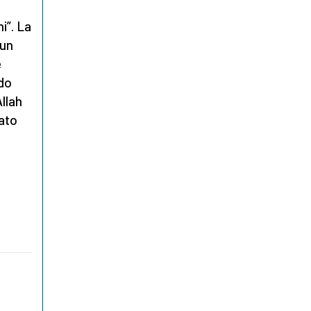
i”. La
 un
e
ndo
Allah
iato