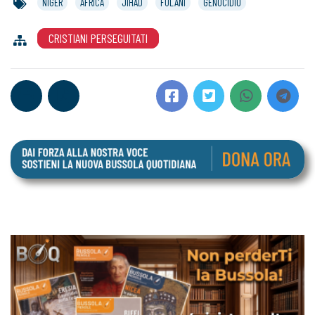
NIGER
AFRICA
JIHAD
FULANI
GENOCIDIO
CRISTIANI PERSEGUITATI